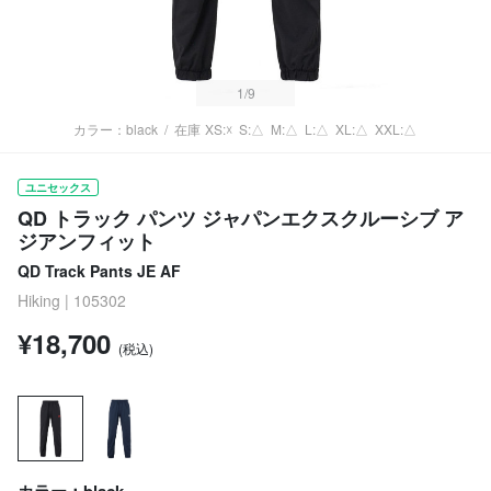
1
/9
カラー：black
/
在庫
XS:☓
S:△
M:△
L:△
XL:△
XXL:△
ユニセックス
QD トラック パンツ ジャパンエクスクルーシブ ア
ジアンフィット
QD Track Pants JE AF
Hiking | 105302
¥18,700
(税込)