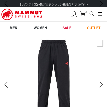
前の画像
次の画像
【UVケア】紫外線プロテクション機能付きプロダクト
0
MEN
WOMEN
SALE
OUTLET
サムネー
前の画像
次の