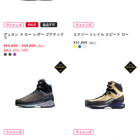
ウィメンズ
SALE
返品不可
ウィメンズ
デュカン ３ ロー レザー ゴアテック
エナジー トレイル スピード ロー
ス
¥31,900
(税込)
¥24,640
~
¥30,800
(税込)
MAX 20% OFF
ウィメンズ
ウィメンズ