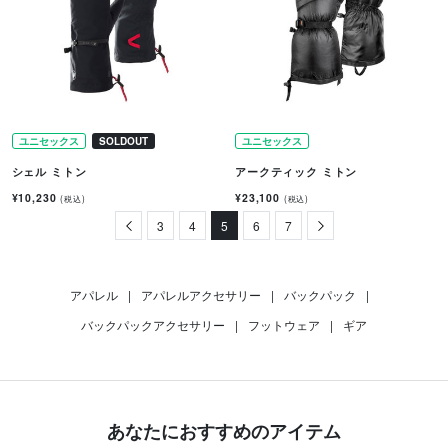
ユニセックス
SOLDOUT
ユニセックス
シェル ミトン
アークティック ミトン
¥10,230
¥23,100
(税込)
(税込)
Previous
3
4
5
6
7
Next
アパレル
|
アパレルアクセサリー
|
バックパック
|
バックパックアクセサリー
|
フットウェア
|
ギア
あなたにおすすめのアイテム