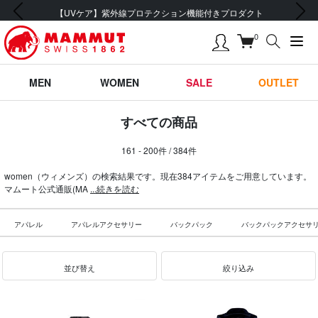
前の画像
次の画像
会員登録で【5,500円 (税込) 以上 送料無料】
0
MEN
WOMEN
SALE
OUTLET
すべての商品
161 - 200件 / 384件
women（ウィメンズ）の検索結果です。現在384アイテムをご用意しています。
マムート公式通販(MA
...続きを読む
アパレル
アパレルアクセサリー
バックパック
バックパックアクセサ
並び替え
絞り込み