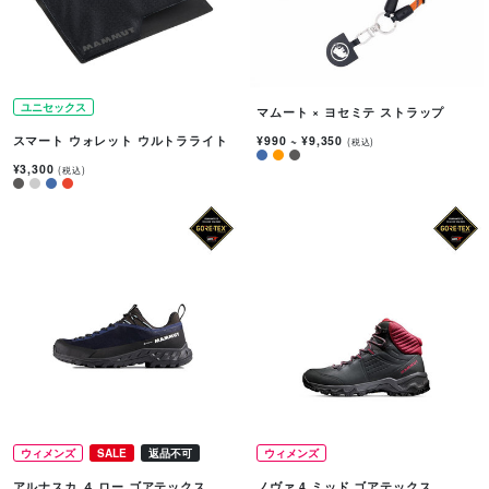
ユニセックス
マムート × ヨセミテ ストラップ
¥990
~
¥9,350
スマート ウォレット ウルトラライト
(税込)
¥3,300
(税込)
ウィメンズ
SALE
返品不可
ウィメンズ
アルナスカ ４ ロー ゴアテックス
ノヴァ 4 ミッド ゴアテックス