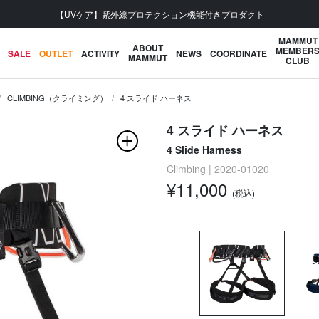
【UVケア】紫外線プロテクション機能付きプロダクト
MAMMUT
ABOUT
MEMBER
SALE
OUTLET
ACTIVITY
NEWS
COORDINATE
MAMMUT
CLUB
CLIMBING（クライミング）
4 スライド ハーネス
4 スライド ハーネス
4 Slide Harness
Climbing | 2020-01020
¥11,000
(税込)
次の画像