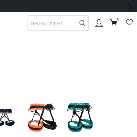
次の画像
0
S