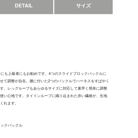
DETAIL
サイズ
初心者にも上級者にもお勧めです。4つのスライドブロックバックルに
せて調整が自在。腰に付いた2つのバックルでハーネスをすばやく
す。レッグループもあらゆるサイズに対応して素早く簡単に調整
使い心地です。タイインループに織り込まれた赤い繊維が、生地
くれます。
ロックバックル