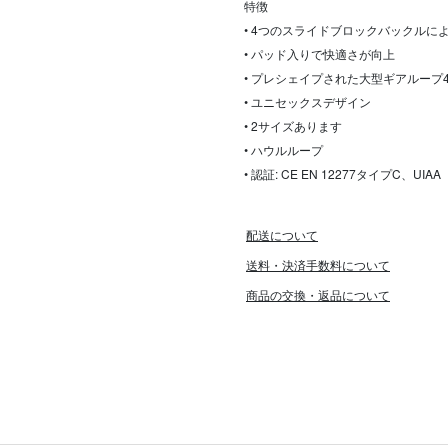
特徴
• 4つのスライドブロックバックル
• パッド入りで快適さが向上
• プレシェイプされた大型ギアループ
• ユニセックスデザイン
• 2サイズあります
• ハウルループ
• 認証: CE EN 12277タイプC、UIAA
配送について
送料・決済手数料について
商品の交換・返品について