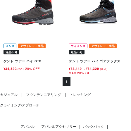
メンズ
アウトレット商品
ウィメンズ
アウトレット商品
返品不可
返品不可
ケント ツアー ハイ GTX
ケント ツアー ハイ ゴアテックス
¥34,320
20% OFF
¥33,440
~
¥34,320
(税込)
(税込)
MAX 20% OFF
1
カジュアル
マウンテンニアリング
トレッキング
クライミング/アプローチ
アパレル
|
アパレルアクセサリー
|
バックパック
|