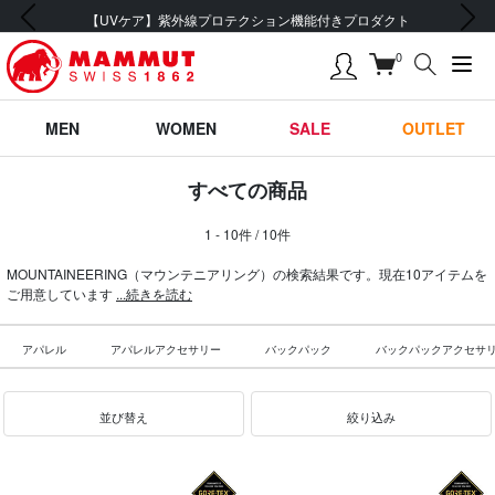
前の画像
次の画像
紫外線プロテクション機能付きプロダクト
会員登録で
0
MEN
WOMEN
SALE
OUTLET
すべての商品
1 - 10件 / 10件
MOUNTAINEERING（マウンテニアリング）の検索結果です。現在10アイテムを
ご用意しています
...続きを読む
アパレル
アパレルアクセサリー
バックパック
バックパックアクセサ
並び替え
絞り込み