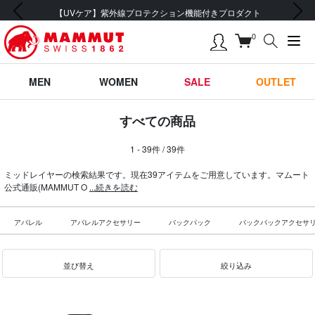
前の画像
次の画像
会員登録で【5,500円 (税込) 以上 送料無料】
0
MEN
WOMEN
SALE
OUTLET
すべての商品
1 - 39件 / 39件
ミッドレイヤーの検索結果です。現在39アイテムをご用意しています。マムート
公式通販(MAMMUT O
...続きを読む
アパレル
アパレルアクセサリー
バックパック
バックパックアクセサ
並び替え
絞り込み