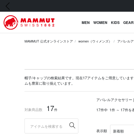
前の画像
MEN
WOMEN
KIDS
GEAR
MAMMUT 公式オンラインストア
women（ウィメンズ）
アパレルア
帽子/キャップの検索結果です。現在17アイテムをご用意しています。マム
ム
も豊富に取り揃えています。
アパレルアクセサリー |
17
対象商品数
件
17件中
1件 ～ 17件を
表示順