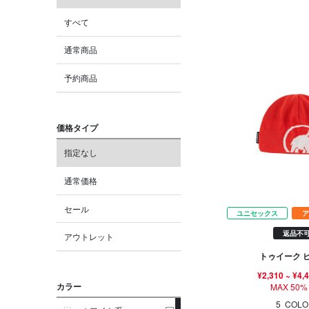
すべて
通常商品
予約商品
価格タイプ
指定なし
通常価格
セール
ユニセックス
ア
返品不
アウトレット
トゥイーク 
¥2,310
~
¥4,
カラー
MAX 50%
5
COLO