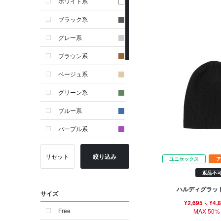
ホワイト系
ブラック系
グレー系
ブラウン系
ベージュ系
グリーン系
ブルー系
パープル系
イエロー系
リセット
絞り込み
ユニセックス
ア
ピンク系
返品不
レッド系
ハルディグラッ
サイズ
オレンジ系
¥2,695
~
¥4,
Free
MAX 50%
シルバー系