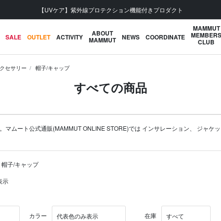
【UVケア】紫外線プロテクション機能付きプロダクト
MAMMUT
ABOUT
MEMBER
SALE
OUTLET
ACTIVITY
NEWS
COORDINATE
MAMMUT
CLUB
クセサリー
帽子/キャップ
すべての商品
ート公式通販(MAMMUT ONLINE STORE)では
インサレーション
、
ジャケッ
 帽子/キャップ
表示
カラー
在庫