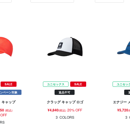
SALE
ユニセックス
SALE
ユニセッ
ンペーン対象
返品不可
 キャップ
クラッグ キャップ ロゴ
エナジー 
150
¥4,840
20% OFF
¥5,720
(税込)
(税込)
 OFF
3
COLORS
3
RS