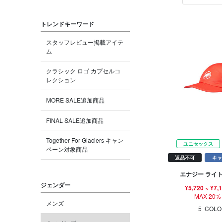
トレンドキーワード
スタッフレビュー掲載アイテ
ム
クラシック ロゴ カプセルコ
レクション
MORE SALE追加商品
FINAL SALE追加商品
Together For Glaciers キャン
ユニセックス
ペーン対象商品
返品不可
キャ
エナジー ライト
ジェンダー
¥5,720
~
¥7,
MAX 20%
メンズ
5
COLO