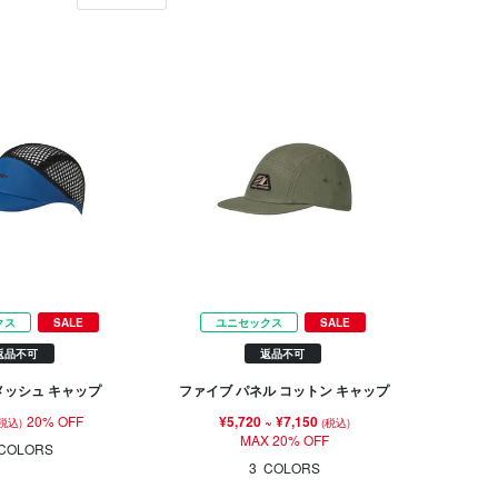
クス
SALE
ユニセックス
SALE
返品不可
返品不可
メッシュ キャップ
ファイブ パネル コットン キャップ
20% OFF
¥5,720
~
¥7,150
(税込)
(税込)
MAX 20% OFF
COLORS
3
COLORS