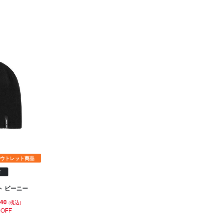
ウトレット商品
可
ト ビーニー
840
(税込)
 OFF