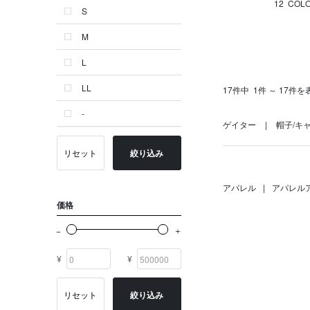
12
COL
S
ゴールド系
M
その他
L
イニシャル
LL
17件中
1件 ～ 17件を
OTHERS
-
ゲイター
帽子/キ
リセット
絞り込み
アパレル
|
アパレル
価格
¥
¥
リセット
絞り込み