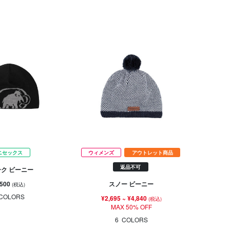
ニセックス
ウィメンズ
アウトレット商品
返品不可
ク ビーニー
,500
スノー ビーニー
(税込)
COLORS
¥2,695
~
¥4,840
(税込)
MAX 50% OFF
6
COLORS