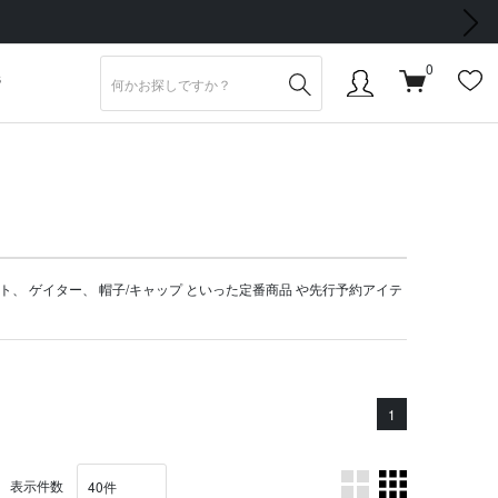
次の画像
0
S
ト
、
ゲイター
、
帽子/キャップ
といった定番商品 や
先行予約アイテ
1
表示件数