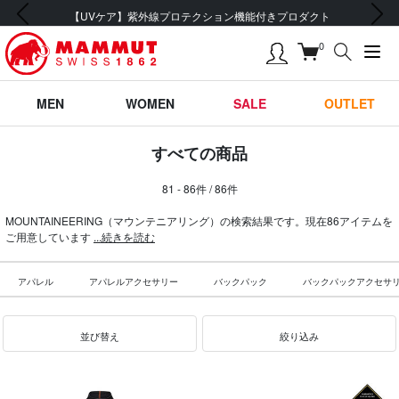
前の画像
次の画像
【UVケア】紫外線プロテクション機能付きプロダクト
0
MEN
WOMEN
SALE
OUTLET
すべての商品
81 - 86件 / 86件
MOUNTAINEERING（マウンテニアリング）の検索結果です。現在86アイテムを
ご用意しています
...続きを読む
アパレル
アパレルアクセサリー
バックパック
バックパックアクセサ
並び替え
絞り込み