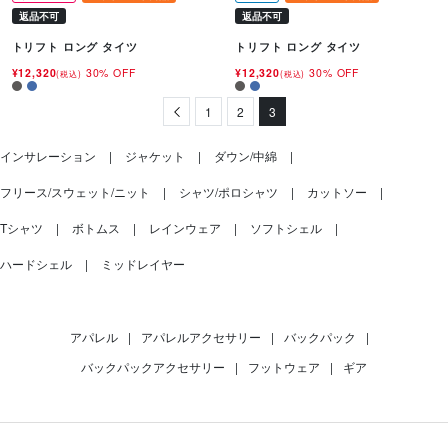
返品不可
返品不可
トリフト ロング タイツ
トリフト ロング タイツ
¥12,320
30% OFF
¥12,320
30% OFF
(税込)
(税込)
Previous
1
2
3
インサレーション
ジャケット
ダウン/中綿
フリース/スウェット/ニット
シャツ/ポロシャツ
カットソー
Tシャツ
ボトムス
レインウェア
ソフトシェル
ハードシェル
ミッドレイヤー
アパレル
|
アパレルアクセサリー
|
バックパック
|
バックパックアクセサリー
|
フットウェア
|
ギア