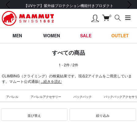
前の画像
次の画像
【UVケア】紫外線プロテクション機能付きプロダクト
0
MEN
WOMEN
SALE
OUTLET
すべての商品
1 - 2件 / 2件
CLIMBING（クライミング）の検索結果です。現在2アイテムをご用意していま
す。マムート公式通販(
...続きを読む
アパレル
アパレルアクセサリー
バックパック
バックパックアクセサ
並び替え
絞り込み