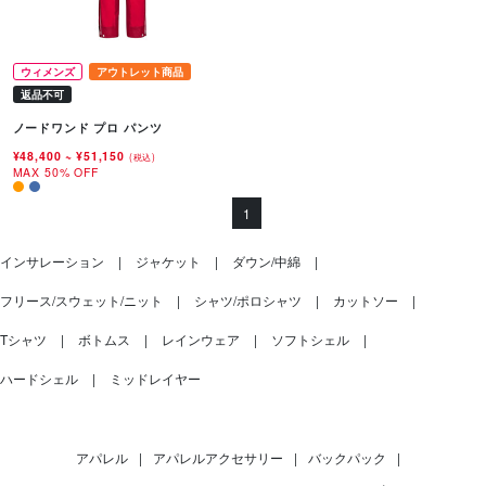
ウィメンズ
アウトレット商品
返品不可
ノードワンド プロ パンツ
¥48,400
~
¥51,150
(税込)
MAX 50% OFF
1
インサレーション
ジャケット
ダウン/中綿
フリース/スウェット/ニット
シャツ/ポロシャツ
カットソー
Tシャツ
ボトムス
レインウェア
ソフトシェル
ハードシェル
ミッドレイヤー
アパレル
|
アパレルアクセサリー
|
バックパック
|