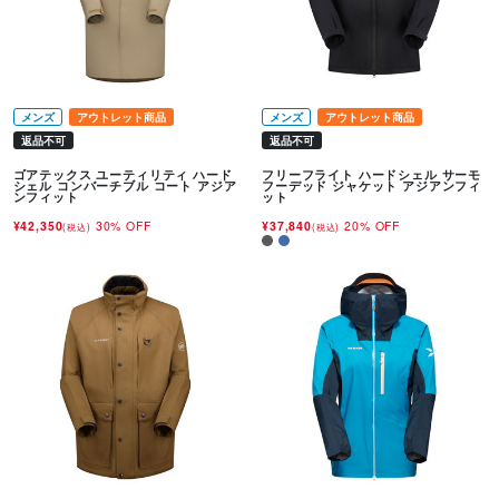
メンズ
アウトレット商品
メンズ
アウトレット商品
返品不可
返品不可
ゴアテックス ユーティリティ ハード
フリーフライト ハードシェル サーモ
シェル コンバーチブル コート アジア
フーデッド ジャケット アジアンフィ
ンフィット
ット
¥42,350
30% OFF
¥37,840
20% OFF
(税込)
(税込)