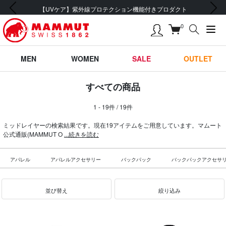
前の画像
次の画像
【UVケア】紫外線プロテクション機能付きプロダクト
0
MEN
WOMEN
SALE
OUTLET
すべての商品
1 - 19件 / 19件
ミッドレイヤーの検索結果です。現在19アイテムをご用意しています。マムート
公式通販(MAMMUT O
...続きを読む
アパレル
アパレルアクセサリー
バックパック
バックパックアクセサ
並び替え
絞り込み