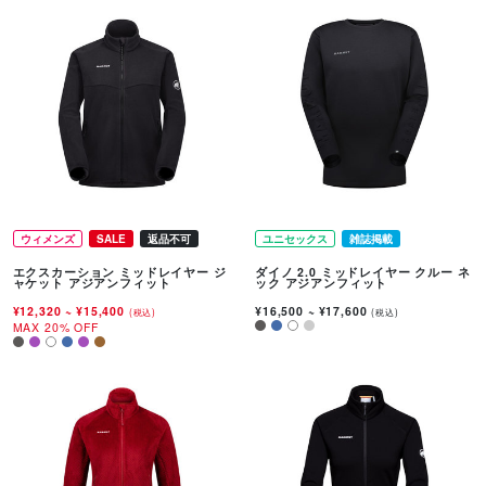
ウィメンズ
SALE
返品不可
ユニセックス
雑誌掲載
エクスカーション ミッドレイヤー ジ
ダイノ 2.0 ミッドレイヤー クルー ネ
ャケット アジアンフィット
ック アジアンフィット
¥12,320
~
¥15,400
¥16,500
~
¥17,600
(税込)
(税込)
MAX 20% OFF