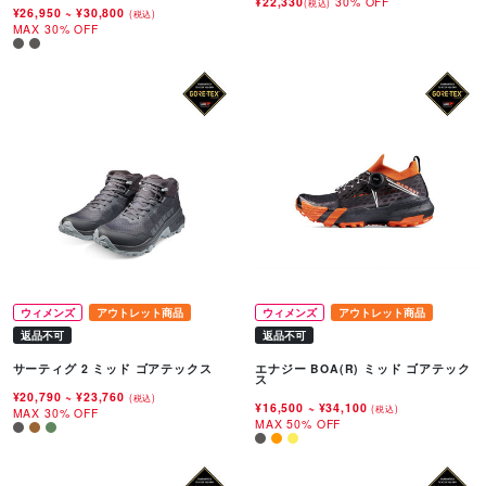
¥22,330
30% OFF
(税込)
¥26,950
~
¥30,800
(税込)
MAX 30% OFF
ウィメンズ
アウトレット商品
ウィメンズ
アウトレット商品
返品不可
返品不可
サーティグ 2 ミッド ゴアテックス
エナジー BOA(R) ミッド ゴアテック
ス
¥20,790
~
¥23,760
(税込)
¥16,500
~
¥34,100
(税込)
MAX 30% OFF
MAX 50% OFF