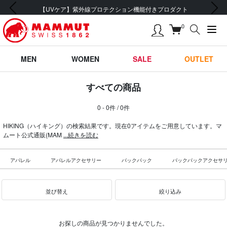
前の画像
次の画像
【UVケア】紫外線プロテクション機能付きプロダクト
0
MEN
WOMEN
SALE
OUTLET
すべての商品
0 - 0件 / 0件
HIKING（ハイキング）の検索結果です。現在0アイテムをご用意しています。マ
ムート公式通販(MAM
...続きを読む
アパレル
アパレルアクセサリー
バックパック
バックパックアクセサ
並び替え
絞り込み
お探しの商品が見つかりませんでした。