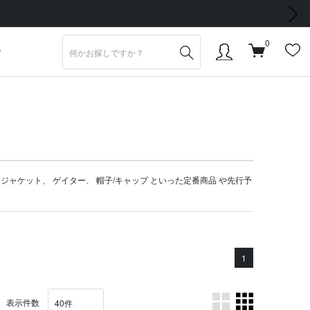
次の画像
0
S
、
ジャケット
、
ゲイター
、
帽子/キャップ
といった定番商品 や
先行予
1
表示件数