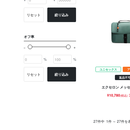
リセット
絞り込み
オフ率
%
%
ユニセックス
ア
リセット
絞り込み
返品不
エクセロン メッセ
¥10,780
(税込)
27件中
1件 ～ 27件を