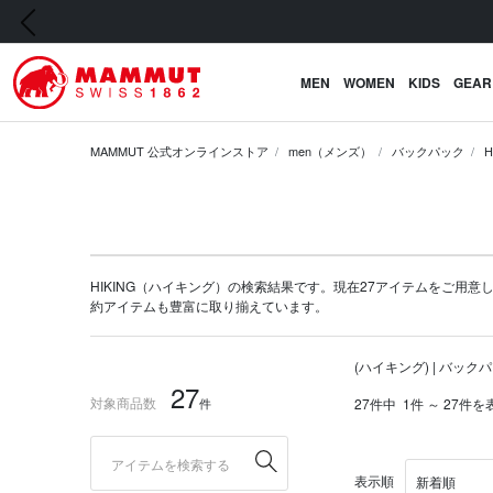
前の画像
MEN
WOMEN
KIDS
GEAR
MAMMUT 公式オンラインストア
men（メンズ）
バックパック
HIKING（ハイキング）の検索結果です。現在27アイテムをご用意してい
約アイテム
も豊富に取り揃えています。
(ハイキング) | バック
27
対象商品数
件
27件中
1件 ～ 27件を
表示順