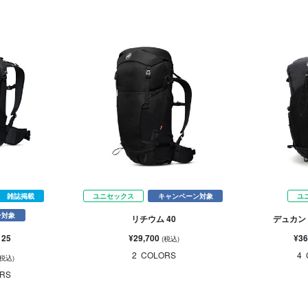
雑誌掲載
ユニセックス
キャンペーン対象
ユ
ン対象
リチウム 40
デュカン 
¥29,700
¥36
25
(税込)
2
COLORS
4
(税込)
RS