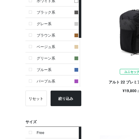
ホワイト系
ブラック系
グレー系
ブラウン系
ベージュ系
グリーン系
ブルー系
ユニセッ
パープル系
アルト 22 プレ
¥19,800
イエロー系
リセット
絞り込み
ピンク系
レッド系
サイズ
オレンジ系
Free
シルバー系