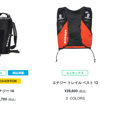
ス
雑誌掲載
ユニセックス
TED-EDITION
エナジー トレイル ベスト 12
¥28,600
ナジー 18
(税込)
2
COLORS
,700
(税込)