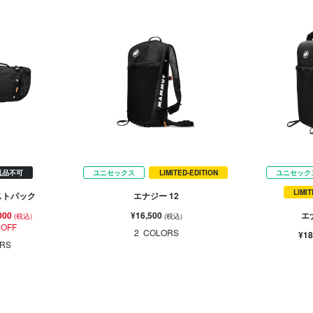
返品不可
ユニセックス
LIMITED-EDITION
ユニセック
LIMI
ストパック
エナジー 12
000
¥16,500
エ
(税込)
(税込)
 OFF
2
COLORS
¥18
RS