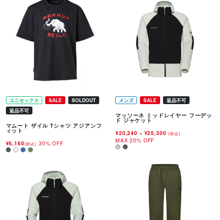
ユニセックス
SALE
SOLDOUT
メンズ
SALE
返品不可
返品不可
マッソーネ ミッドレイヤー フーデッ
ド ジャケット
マムート ザイル Tシャツ アジアンフ
ィット
¥20,240
~
¥25,300
(税込)
MAX 20% OFF
¥6,160
30% OFF
(税込)