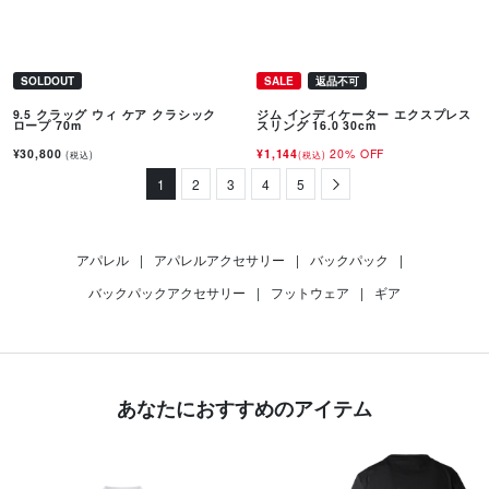
SOLDOUT
SALE
返品不可
9.5 クラッグ ウィ ケア クラシック
ジム インディケーター エクスプレス
ロープ 70m
スリング 16.0 30cm
¥30,800
¥1,144
20% OFF
(税込)
(税込)
1
2
3
4
5
Next
アパレル
|
アパレルアクセサリー
|
バックパック
|
バックパックアクセサリー
|
フットウェア
|
ギア
あなたにおすすめのアイテム