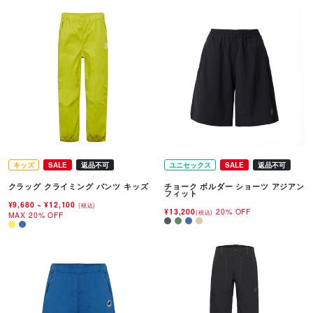
キッズ
SALE
返品不可
ユニセックス
SALE
返品不可
クラッグ クライミング パンツ キッズ
チョーク ボルダー ショーツ アジアン
フィット
¥9,680
~
¥12,100
(税込)
¥13,200
20% OFF
(税込)
MAX 20% OFF