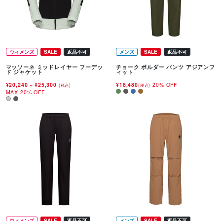
ウィメンズ
SALE
返品不可
メンズ
SALE
返品不可
マッソーネ ミッドレイヤー フーデッ
チョーク ボルダー パンツ アジアンフ
ド ジャケット
ィット
¥20,240
~
¥25,300
¥18,480
20% OFF
(税込)
(税込)
MAX 20% OFF
ウィメンズ
SALE
返品不可
メンズ
SALE
返品不可