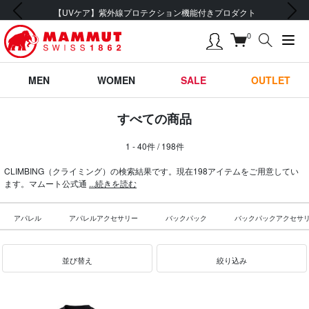
前の画像
次の画像
会員登録で【5,500円 (税込) 以上 送料無料】
0
MEN
WOMEN
SALE
OUTLET
すべての商品
1 - 40件 / 198件
CLIMBING（クライミング）の検索結果です。現在198アイテムをご用意してい
ます。マムート公式通
...続きを読む
アパレル
アパレルアクセサリー
バックパック
バックパックアクセサ
並び替え
絞り込み