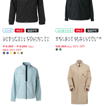
メンズ
SALE
返品不可
ユニセックス
SALE
返品不可
ハイキング ウィンドブレーカー フー
セオン ロック 2.0 ウィンドブレーカ
デッド ジャケット アジアンフィット
ー フーディー アジアンフィット
¥14,960
~
¥19,800
¥26,400
20% OFF
(税込)
(税込)
MAX 20% OFF