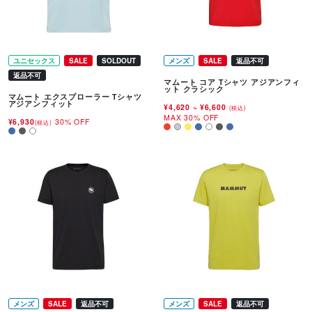
ユニセックス
SALE
SOLDOUT
メンズ
SALE
返品不可
返品不可
マムート コア Tシャツ アジアンフィ
ット クラシック
マムート エクスプローラー Tシャツ
アジアンフィット
¥4,620
~
¥6,600
(税込)
MAX 30% OFF
¥6,930
30% OFF
(税込)
メンズ
SALE
返品不可
メンズ
SALE
返品不可