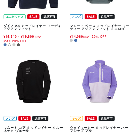
ユニセックス
SALE
返品不可
メンズ
SALE
返品不可
ダイノ 2.0 ミッドレイヤー フーディ
マムート ベース ミッドレイヤー フー
アジアンフィット
ディー アジアンフィット ミニロゴ
¥15,840
~
¥19,800
¥14,080
20% OFF
(税込)
(税込)
MAX 20% OFF
メンズ
SALE
返品不可
キッズ
SALE
返品不可
マムート コア ミッドレイヤー クルー
ウェイマーカー ミッドレイヤー ハー
ネック ヴェール
フジップ プル