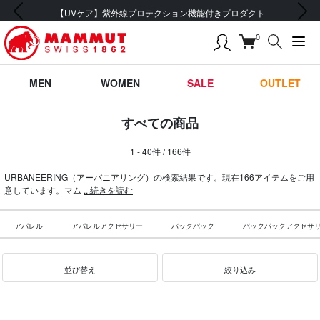
前の画像
次の画像
会員登録で【5,500円 (税込) 以上 送料無料】
0
MEN
WOMEN
SALE
OUTLET
すべての商品
1 - 40件 / 166件
URBANEERING（アーバニアリング）の検索結果です。現在166アイテムをご用
意しています。マム
...続きを読む
アパレル
アパレルアクセサリー
バックパック
バックパックアクセサ
並び替え
絞り込み