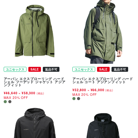
ユニセックス
SALE
返品不可
ユニセックス
SALE
返品不可
アーバン エクスプローリング ハード
アーバン エクスプローリング ハード
シェル フーデッド ジャケット アジア
シェル コート アジアンフィット
ンフィット
¥52,800
~
¥66,000
(税込)
¥46,640
~
¥58,300
(税込)
MAX 20% OFF
MAX 20% OFF