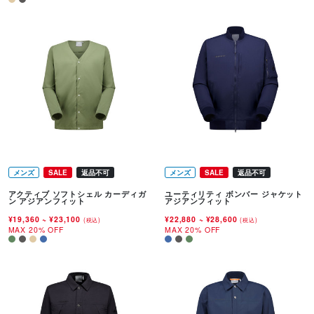
メンズ
SALE
返品不可
メンズ
SALE
返品不可
アクティブ ソフトシェル カーディガ
ユーティリティ ボンバー ジャケット
ン アジアンフィット
アジアンフィット
¥19,360
~
¥23,100
¥22,880
~
¥28,600
(税込)
(税込)
MAX 20% OFF
MAX 20% OFF