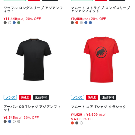
ワッフル ロングスリーブ アジアンフ
マムート ストライプ ロングスリーブ
ィット
アジアンフィット
¥11,440
20% OFF
¥9,680
20% OFF
(税込)
(税込)
メンズ
SALE
返品不可
メンズ
SALE
返品不可
アーバン QD Tシャツ アジアンフィ
マムート コア Tシャツ クラシック
ット
¥4,620
~
¥6,600
(税込)
¥6,545
30% OFF
(税込)
MAX 30% OFF