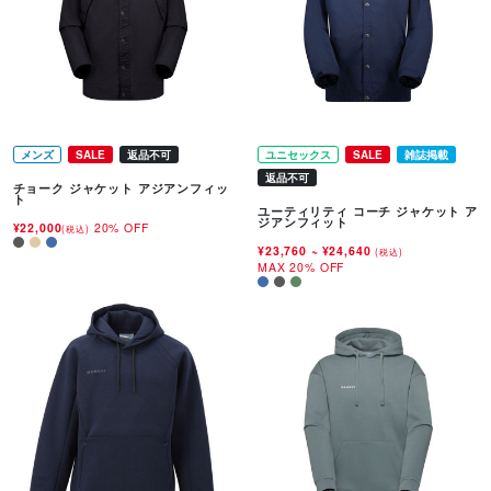
メンズ
SALE
返品不可
ユニセックス
SALE
雑誌掲載
返品不可
チョーク ジャケット アジアンフィッ
ト
ユーティリティ コーチ ジャケット ア
ジアンフィット
¥22,000
20% OFF
(税込)
¥23,760
~
¥24,640
(税込)
MAX 20% OFF