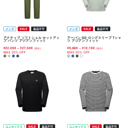
メンズ
SALE
返品不可
メンズ
SALE
返品不可
アクティブ ソフトシェル セットアッ
アーバン QD ロングスリーブ Tシャ
プ パンツ アジアンフィット
ツ アジアンフィット
¥22,000
~
¥27,500
¥9,680
~
¥12,100
(税込)
(税込)
MAX 20% OFF
MAX 20% OFF
ユニセックス
SALE
返品不可
ユニセックス
SALE
返品不可