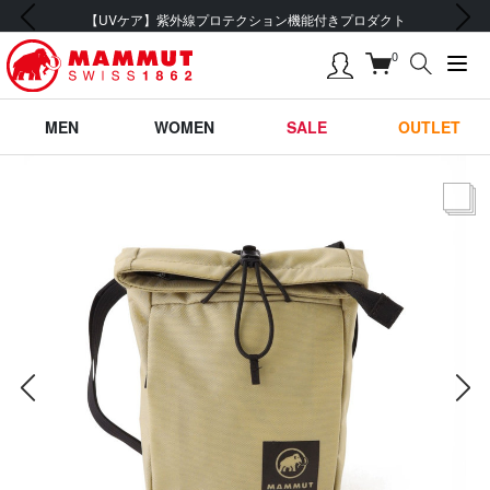
前の画像
次の画像
会員登録で【5,500円 (税込) 以上 送料無料】
0
MEN
WOMEN
SALE
OUTLET
サムネー
前の画像
次の