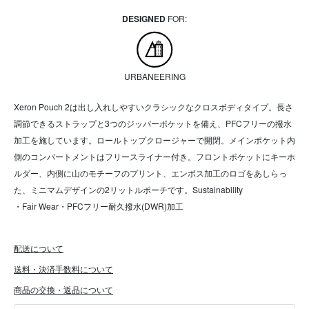
DESIGNED
FOR:
URBANEERING
Xeron Pouch 2は出し入れしやすいクラシックなクロスボディタイプ。長さ
調節できるストラップと3つのジッパーポケットを備え、PFCフリーの撥水
加工を施しています。ロールトップクロージャーで開閉。メインポケット内
側のコンパートメントはフリースライナー付き。フロントポケットにキーホ
ルダー、内側に山のモチーフのプリント、エンボス加工のロゴをあしらっ
た、ミニマムデザインの2リットルポーチです。Sustainability
・Fair Wear・PFCフリー耐久撥水(DWR)加工
配送について
送料・決済手数料について
商品の交換・返品について