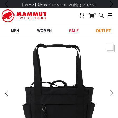
前の画像
次の画像
会員登録で【5,500円 (税込) 以上 送料無料】
0
MEN
WOMEN
SALE
OUTLET
サムネー
前の画像
次の