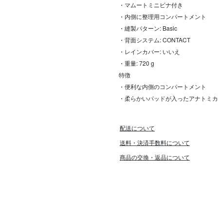
・マムートミニビナ付き
・内側に整理用コンパートメント
・縫製パターン: Basic
・背面システム: CONTACT
・レインカバー: いいえ
・重量: 720 g
特徴
・便利な内側のコンパートメント
・柔らかいパッドが入ったアナトミカ
配送について
送料・決済手数料について
商品の交換・返品について