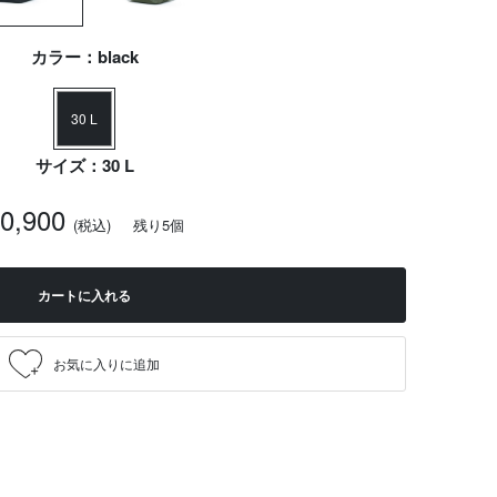
カラー：black
30 L
サイズ：30 L
20,900
(税込)
残り5個
カートに入れる