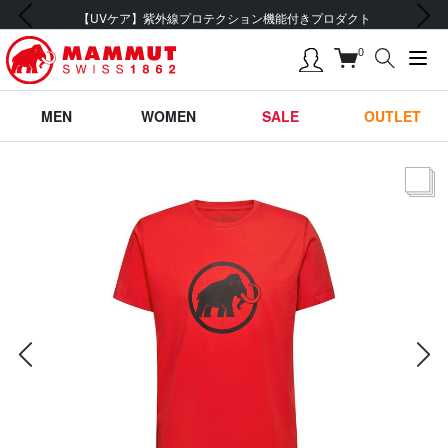
前の画像
次の画像
会員登録で【5,500円 (税込) 以上 送料無料】
0
MEN
WOMEN
SALE
OUTLET
サムネー
前の画像
次の