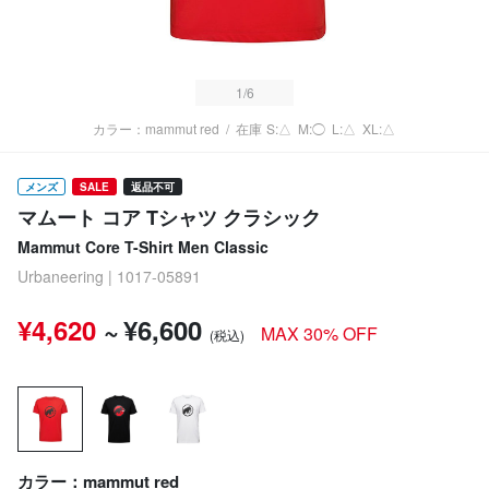
1
/6
カラー：mammut red
/
在庫
S:△
M:◯
L:△
XL:△
メンズ
SALE
返品不可
マムート コア Tシャツ クラシック
Mammut Core T-Shirt Men Classic
Urbaneering | 1017-05891
¥4,620
~
¥6,600
MAX 30% OFF
(税込)
カラー：mammut red