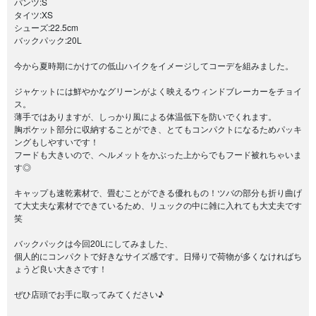
パンツ:S
タイツ:XS
シューズ:22.5cm
バックパック:20L
今から夏時期にかけての低山ハイクをイメージしてコーデを組みました。
ジャケットには鮮やかなグリーンがよく映えるウィンドブレーカーをチョイ
ス。
薄手ではありますが、しっかり風による体温低下を防いでくれます。
胸ポケット部分に収納することができ、とてもコンパクトになるためパッキ
ングもしやすいです！
フードも大きいので、ヘルメットをかぶった上からでもフード被れちゃいま
す◎
キャップも速乾素材で、畳むことができる優れもの！ツバの部分も折り曲げ
て大丈夫な素材でできているため、リュックの中に雑に入れても大丈夫です
笑
バックパックは今回20Lにしてみました、
個人的にコンパクトで好きなサイズ感です。日帰りで荷物が多くなければち
ょうど良い大きさです！
ぜひ店頭でお手に取ってみてください♪