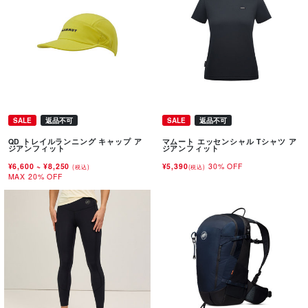
SALE
返品不可
SALE
返品不可
QD トレイルランニング キャップ ア
マムート エッセンシャル Tシャツ ア
ジアンフィット
ジアンフィット
¥6,600
~
¥8,250
¥5,390
30% OFF
(税込)
(税込)
MAX 20% OFF