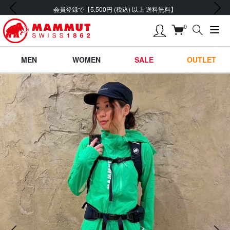
前の画像
次の画像
会員登録で【5,500円 (税込) 以上 送料無料】
0
MEN
WOMEN
SALE
OUTLET
前の画像
次の