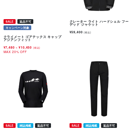
クレーター ライト ハードシェル フー
SALE
返品不可
デッド ジャケット
キャンペーン対象
¥59,400
(税込)
クライメート ゴアテックス キャップ
アジアンフィット
¥7,480
~
¥10,450
(税込)
MAX 20% OFF
SALE
雑誌掲載
返品不可
SALE
雑誌掲載
返品不可