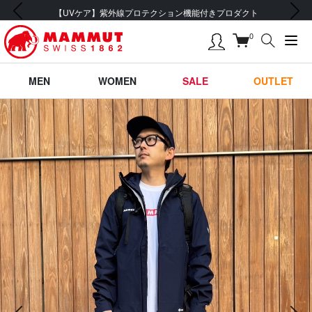
前の画像
次の画像
【UVケア】紫外線プロテクション機能付きプロダクト
0
MEN
WOMEN
SALE
OUTLET
前の画像
次の