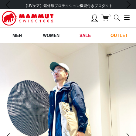
前の画像
次の画像
【UVケア】紫外線プロテクション機能付きプロダクト
0
MEN
WOMEN
SALE
OUTLET
前の画像
次の