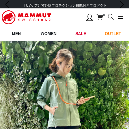
前の画像
次の画像
【UVケア】紫外線プロテクション機能付きプロダクト
0
MEN
WOMEN
SALE
OUTLET
前の画像
次の