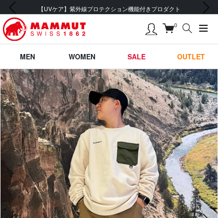
前の画像
次の画像
【UVケア】紫外線プロテクション機能付きプロダクト
0
MEN
WOMEN
SALE
OUTLET
前の画像
次の