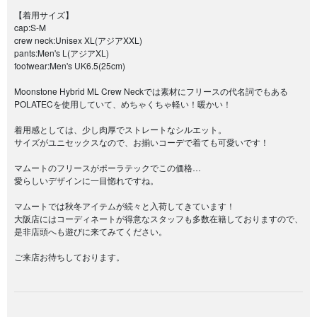
【着用サイズ】
cap:S-M
crew neck:Unisex XL(アジアXXL)
pants:Men's L(アジアXL)
footwear:Men's UK6.5(25cm)
Moonstone Hybrid ML Crew Neckでは素材にフリースの代名詞でもある
POLATECを使用していて、めちゃくちゃ軽い！暖かい！
着用感としては、少し肉厚でストレートなシルエット。
サイズがユニセックスなので、お揃いコーデで着ても可愛いです！
マムートのフリースがポーラテックでこの価格…
愛らしいデザインに一目惚れですね。
マムートでは秋冬アイテムが続々と入荷してきています！
大阪店にはコーディネートが得意なスタッフも多数在籍しておりますので、
是非店頭へも遊びに来てみてください。
ご来店お待ちしております。