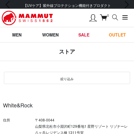
前の画像
次の画像
【UVケア】紫外線プロテクション機能付きプロダクト
0
MEN
WOMEN
SALE
OUTLET
ストア
絞り込み
White&Rock
住所
〒408-0044
山梨県北杜市小淵沢町129番地1 星野リゾート リゾナーレ
八ヶ岳レジデンス棟 1311号室