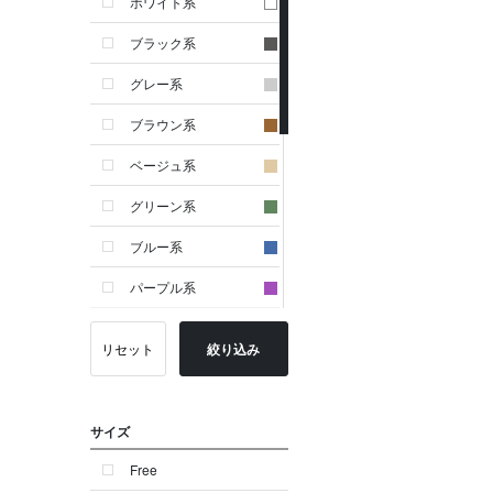
ホワイト系
ブラック系
グレー系
ブラウン系
ベージュ系
グリーン系
ブルー系
パープル系
イエロー系
リセット
絞り込み
ピンク系
レッド系
サイズ
オレンジ系
Free
シルバー系