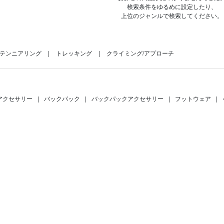
検索条件をゆるめに設定したり、
上位のジャンルで検索してください。
テンニアリング
トレッキング
クライミング/アプローチ
アクセサリー
|
バックパック
|
バックパックアクセサリー
|
フットウェア
|