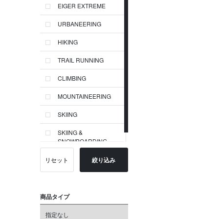
EIGER EXTREME
URBANEERING
HIKING
TRAIL RUNNING
CLIMBING
MOUNTAINEERING
SKIING
SKIING &
SNOWBOARDING
リセット
絞り込み
商品タイプ
指定なし