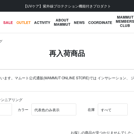
【UVケア】紫外線プロテクション機能付きプロダクト
MAMMUT
ABOUT
MEMBER
SALE
OUTLET
ACTIVITY
NEWS
COORDINATE
MAMMUT
CLUB
グ
再入荷商品
。マムート公式通販(MAMMUT ONLINE STORE)では
インサレーション
、
ンテンニアリング
カラー
在庫
お探しの商品が見つかりませんでした