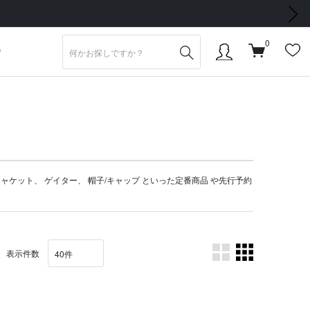
次の画像
0
S
ジャケット
、
ゲイター
、
帽子/キャップ
といった定番商品 や
先行予約
表示件数
。