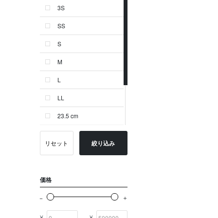
3S
ゴールド系
SS
その他
S
イニシャル
M
OTHERS
L
LL
23.5 cm
24.0 cm
リセット
絞り込み
24.5 cm
-
価格
¥
¥