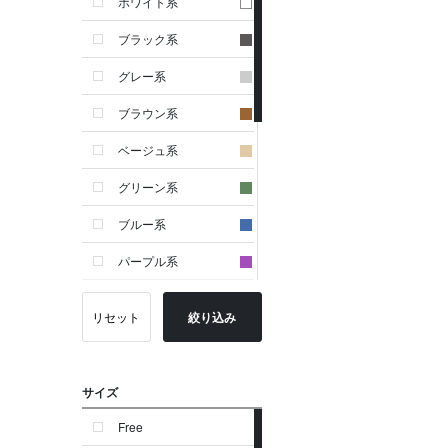
ホワイト系
ブラック系
グレー系
ブラウン系
ベージュ系
グリーン系
ブルー系
パープル系
イエロー系
リセット
絞り込み
ピンク系
レッド系
サイズ
オレンジ系
Free
シルバー系