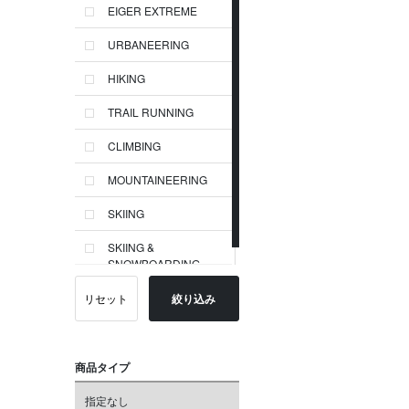
EIGER EXTREME
URBANEERING
HIKING
TRAIL RUNNING
CLIMBING
MOUNTAINEERING
SKIING
SKIING &
SNOWBOARDING
リセット
絞り込み
商品タイプ
指定なし