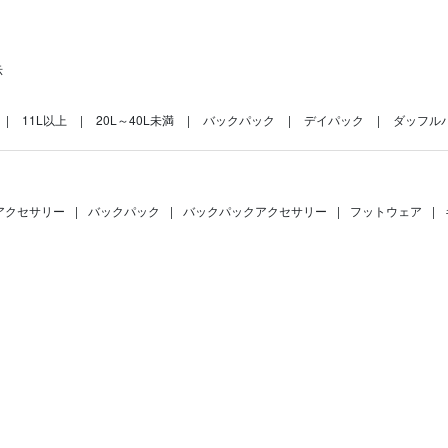
示
11L以上
20L～40L未満
バックパック
デイパック
ダッフルバ
アクセサリー
|
バックパック
|
バックパックアクセサリー
|
フットウェア
|