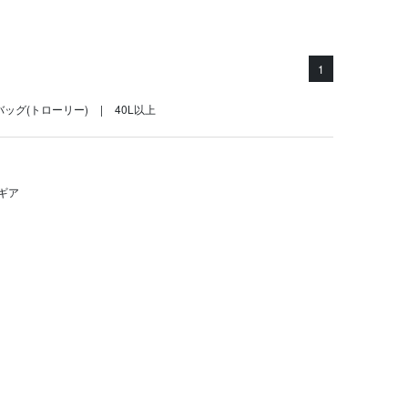
1
ッグ(トローリー)
40L以上
ギア