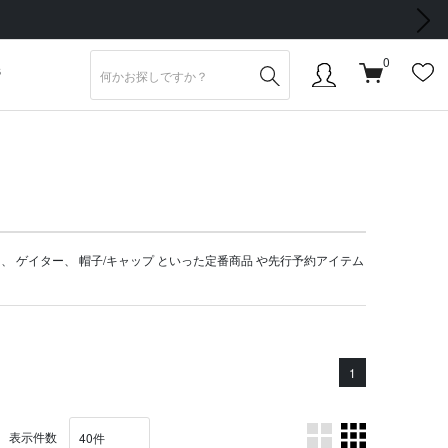
次の画像
0
S
ト
、
ゲイター
、
帽子/キャップ
といった定番商品 や
先行予約アイテム
1
表示件数