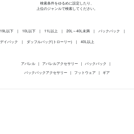
検索条件をゆるめに設定したり、
上位のジャンルで検索してください。
19L以下
10L以下
11L以上
20L～40L未満
バックパック
デイパック
ダッフルバッグ(トローリー)
40L以上
アパレル
|
アパレルアクセサリー
|
バックパック
|
バックパックアクセサリー
|
フットウェア
|
ギア