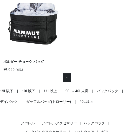
ボルダー チョーク バッグ
¥6,050
(税込)
1
19L以下
10L以下
11L以上
20L～40L未満
バックパック
デイパック
ダッフルバッグ(トローリー)
40L以上
アパレル
|
アパレルアクセサリー
|
バックパック
|
バックパックアクセサリー
|
フットウェア
|
ギア