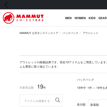
前の画像
MEN
WOMEN
KIDS
GEAR
MAMMUT 公式オンラインストア
バックパック
アウトレット
アウトレットの検索結果です。現在19アイテムをご用意しています。マムー
ム
も豊富に取り揃えています。
バックパック
19
対象商品数
件
19件中
1件 ～ 19件を
表示順