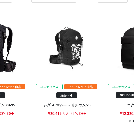
ウトレット商品
ユニセックス
アウトレット商品
ユニセックス
可
返品不可
SOLDOU
 28-35
シグ ＋ マムート リチウム 25
エク
30% OFF
¥20,416
25% OFF
¥12,320
(税込)
3