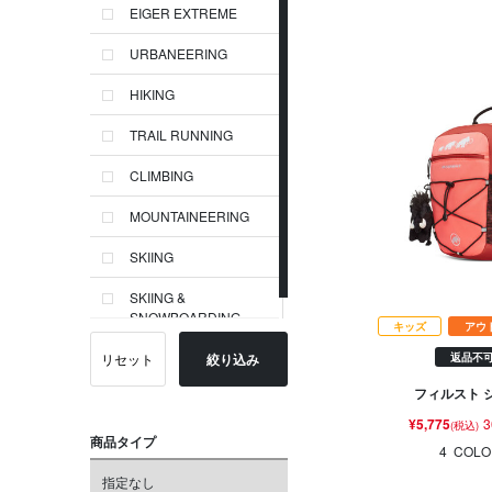
EIGER EXTREME
URBANEERING
HIKING
TRAIL RUNNING
CLIMBING
MOUNTAINEERING
SKIING
SKIING &
SNOWBOARDING
キッズ
アウ
リセット
絞り込み
返品不
フィルスト ジ
¥5,775
3
(税込)
商品タイプ
4
COLO
指定なし