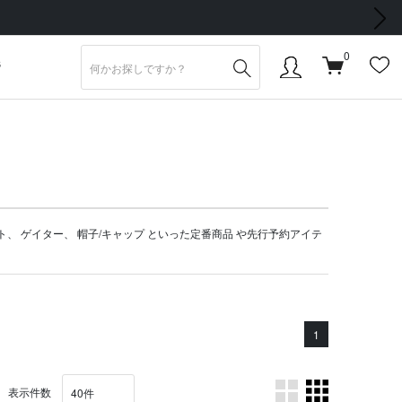
次の画像
0
S
ト
、
ゲイター
、
帽子/キャップ
といった定番商品 や
先行予約アイテ
1
表示件数