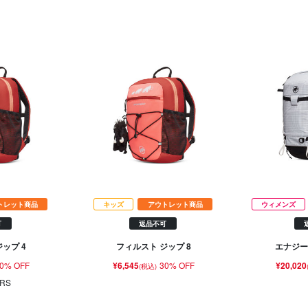
トレット商品
キッズ
アウトレット商品
ウィメンズ
可
返品不可
ップ 4
フィルスト ジップ 8
エナジー
0% OFF
¥6,545
30% OFF
¥20,020
(税込)
RS