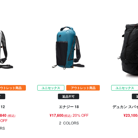
ウトレット商品
ユニセックス
アウトレット商品
ユニセックス
可
返品不可
12
エナジー 18
デュカン スパイ
,840
¥17,600
20% OFF
¥23,100
(税込)
(税込)
 OFF
2
COLORS
RS