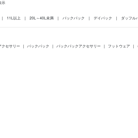
表示
11L以上
20L～40L未満
バックパック
デイパック
ダッフルバ
アクセサリー
|
バックパック
|
バックパックアクセサリー
|
フットウェア
|