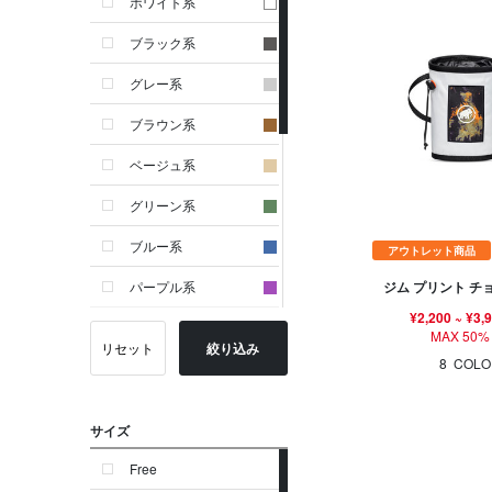
ホワイト系
ブラック系
グレー系
ブラウン系
ベージュ系
グリーン系
ブルー系
アウトレット商品
ジム プリント チ
パープル系
¥2,200
~
¥3,
イエロー系
MAX 50%
リセット
絞り込み
8
COLO
ピンク系
レッド系
サイズ
オレンジ系
Free
シルバー系