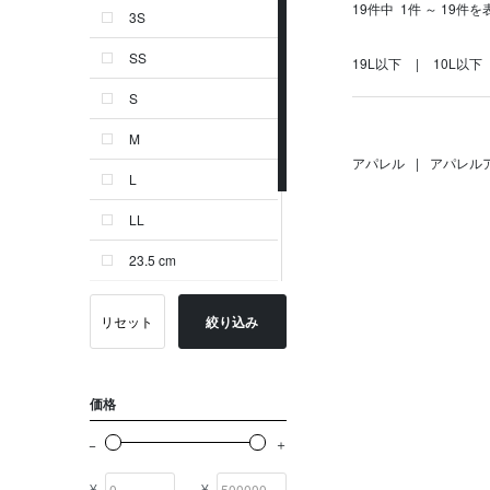
19件中
1件 ～ 19件を
3S
ゴールド系
SS
19L以下
10L以下
その他
S
イニシャル
M
OTHERS
アパレル
|
アパレル
L
LL
23.5 cm
24.0 cm
リセット
絞り込み
24.5 cm
-
価格
¥
¥