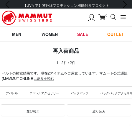
前の画像
次の画像
【UVケア】紫外線プロテクション機能付きプロダクト
0
MEN
WOMEN
SALE
OUTLET
再入荷商品
1 - 2件 / 2件
ベルトの検索結果です。現在2アイテムをご用意しています。マムート公式通販
(MAMMUT ONLINE
...続きを読む
アパレル
アパレルアクセサリー
バックパック
バックパックアクセサ
並び替え
絞り込み