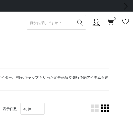
次の画像
0
S
ゲイター
、
帽子/キャップ
といった定番商品 や
先行予約アイテム
も豊
表示件数
。