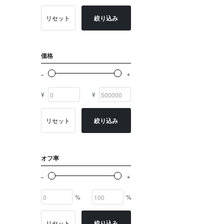
ゴールド系
リセット
絞り込み
その他
イニシャル
価格
OTHERS
¥
¥
リセット
絞り込み
オフ率
%
%
リセット
絞り込み