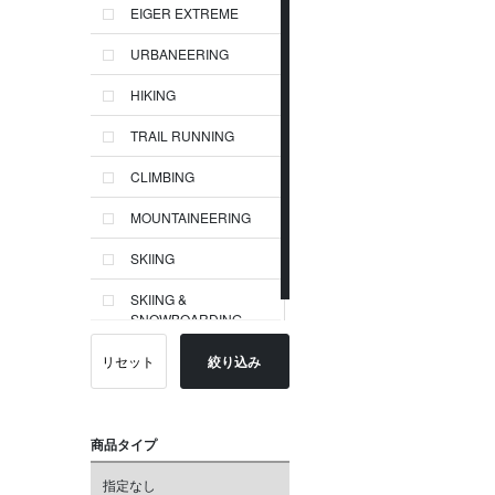
EIGER EXTREME
URBANEERING
HIKING
TRAIL RUNNING
CLIMBING
MOUNTAINEERING
SKIING
SKIING &
SNOWBOARDING
リセット
絞り込み
商品タイプ
指定なし