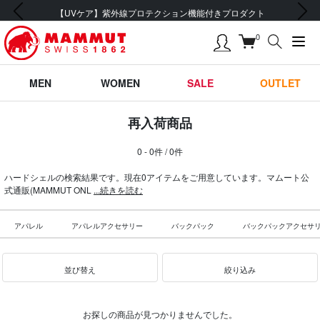
前の画像
次の画像
【UVケア】紫外線プロテクション機能付きプロダクト
0
MEN
WOMEN
SALE
OUTLET
再入荷商品
0 - 0件 / 0件
ハードシェルの検索結果です。現在0アイテムをご用意しています。マムート公
式通販(MAMMUT ONL
...続きを読む
アパレル
アパレルアクセサリー
バックパック
バックパックアクセサ
並び替え
絞り込み
お探しの商品が見つかりませんでした。