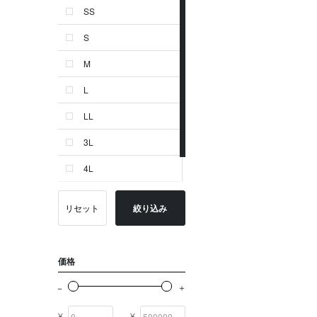
SS
ゴールド系
S
その他
M
イニシャル
L
OTHERS
LL
3L
4L
-
リセット
絞り込み
価格
¥
¥