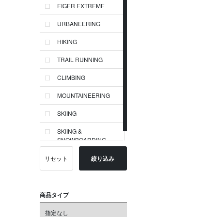
EIGER EXTREME
URBANEERING
HIKING
TRAIL RUNNING
CLIMBING
MOUNTAINEERING
SKIING
SKIING &
SNOWBOARDING
リセット
絞り込み
商品タイプ
指定なし