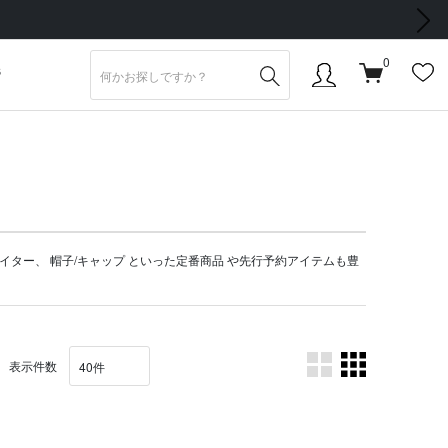
次の画像
0
S
イター
、
帽子/キャップ
といった定番商品 や
先行予約アイテム
も豊
表示件数
。