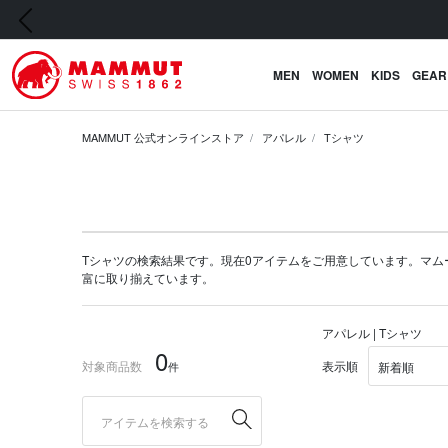
前の画像
MEN
WOMEN
KIDS
GEAR
MAMMUT 公式オンラインストア
アパレル
Tシャツ
Tシャツの検索結果です。現在0アイテムをご用意しています。マムート公式
富に取り揃えています。
アパレル | Tシャツ
0
対象商品数
表示順
件