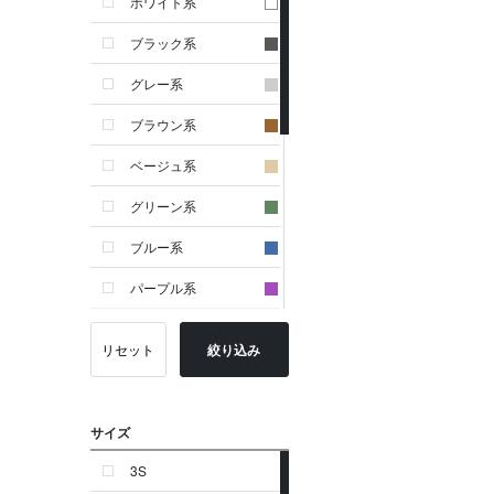
ホワイト系
ブラック系
グレー系
ブラウン系
ベージュ系
グリーン系
ブルー系
パープル系
イエロー系
リセット
絞り込み
ピンク系
レッド系
サイズ
オレンジ系
3S
シルバー系