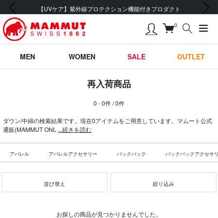
前の画像
次の画像
【UVケア】紫外線プロテクション機能付きプロダクト
0
MEN
WOMEN
SALE
OUTLET
再入荷商品
0 - 0件 / 0件
ダウン/中綿の検索結果です。現在0アイテムをご用意しています。マムート公式
通販(MAMMUT ONL
...続きを読む
アパレル
アパレルアクセサリー
バックパック
バックパックアクセサ
並び替え
絞り込み
お探しの商品が見つかりませんでした。