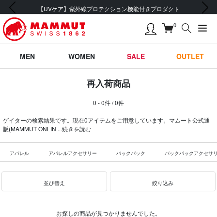
前の画像
次の画像
【UVケア】紫外線プロテクション機能付きプロダクト
0
MEN
WOMEN
SALE
OUTLET
再入荷商品
0 - 0件 / 0件
ゲイターの検索結果です。現在0アイテムをご用意しています。マムート公式通
販(MAMMUT ONLIN
...続きを読む
アパレル
アパレルアクセサリー
バックパック
バックパックアクセサ
並び替え
絞り込み
お探しの商品が見つかりませんでした。