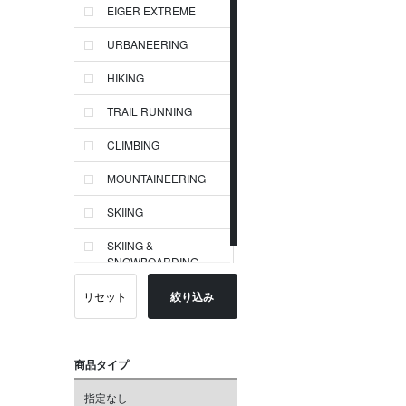
EIGER EXTREME
URBANEERING
HIKING
TRAIL RUNNING
CLIMBING
MOUNTAINEERING
SKIING
SKIING &
SNOWBOARDING
リセット
絞り込み
商品タイプ
指定なし