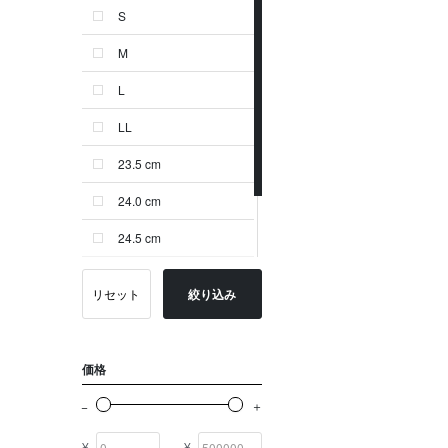
S
ゴールド系
M
その他
L
イニシャル
LL
OTHERS
23.5 cm
24.0 cm
24.5 cm
25.0 cm
リセット
絞り込み
-
価格
¥
¥