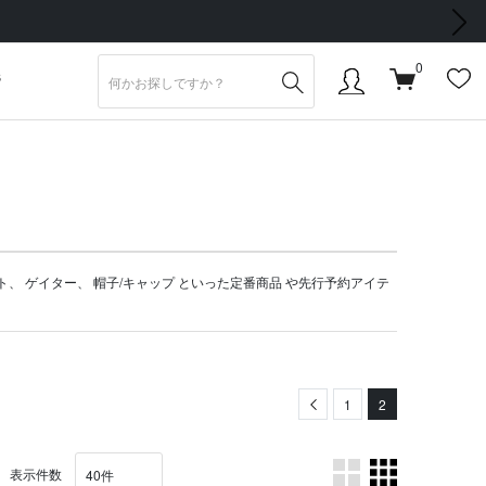
次の画像
0
S
ト
、
ゲイター
、
帽子/キャップ
といった定番商品 や
先行予約アイテ
Previous
1
2
表示件数