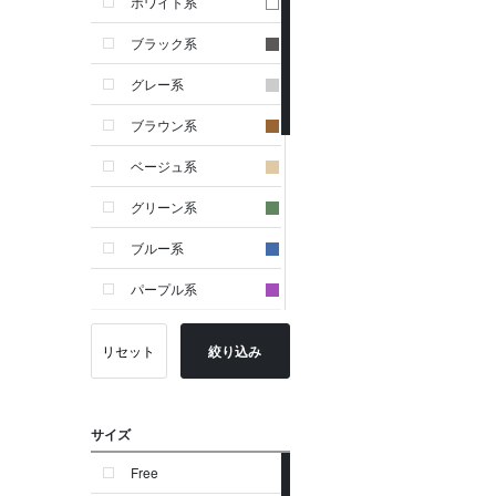
ホワイト系
ブラック系
グレー系
ブラウン系
ベージュ系
グリーン系
ブルー系
パープル系
イエロー系
リセット
絞り込み
ピンク系
レッド系
サイズ
オレンジ系
Free
シルバー系