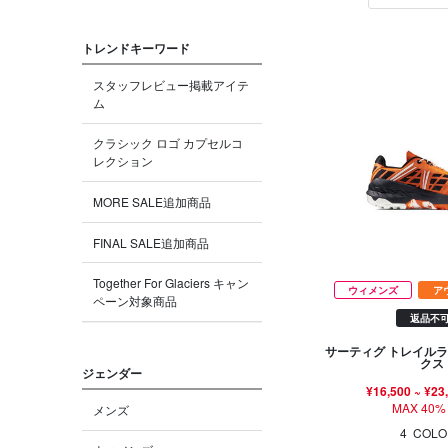
トレンドキーワード
スタッフレビュー掲載アイテ
ム
クラシック ロゴ カプセルコ
レクション
MORE SALE追加商品
FINAL SALE追加商品
Together For Glaciers キャン
ウィメンズ
ア
ペーン対象商品
返品不
サーティグ トレイルラ
クス
ジェンダー
¥16,500
~
¥23
MAX 40%
メンズ
4
COLO