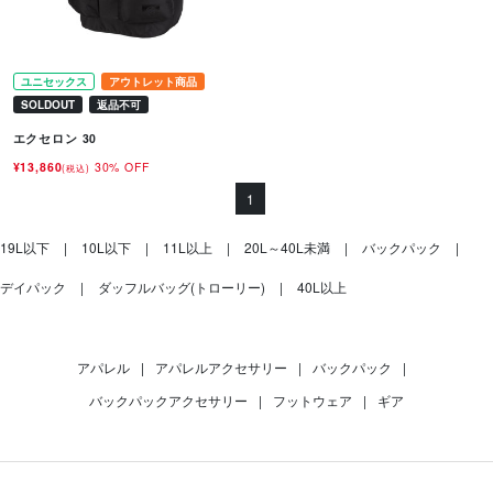
ユニセックス
アウトレット商品
SOLDOUT
返品不可
エクセロン 30
¥13,860
30% OFF
(税込)
1
19L以下
10L以下
11L以上
20L～40L未満
バックパック
デイパック
ダッフルバッグ(トローリー)
40L以上
アパレル
|
アパレルアクセサリー
|
バックパック
|
バックパックアクセサリー
|
フットウェア
|
ギア