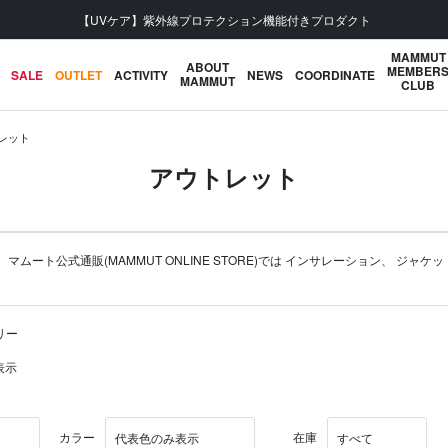
【UVケア】紫外線プロテクション機能付きプロダクト
MAMMUT
ABOUT
MEMBER
SALE
OUTLET
ACTIVITY
NEWS
COORDINATE
MAMMUT
CLUB
レット
アウトレット
ト公式通販(MAMMUT ONLINE STORE)では
インサレーション
、
ジャケッ
リー
表示
カラー
在庫