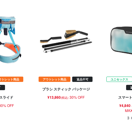
ウトレット商品
アウトレット商品
返品不可
ユニセックス
可
ブラシ スティック パッケージ
¥13,860
30% OFF
I スライド
スマート
(税込)
30% OFF
¥4,840
MAX
3