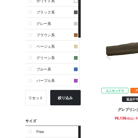
ホワイト系
ブラック系
グレー系
ブラウン系
ベージュ系
グリーン系
ブルー系
パープル系
ユニセックス
ア
イエロー系
リセット
絞り込み
返品不
ピンク系
グレブリング
レッド系
¥6,138
4
(税込)
サイズ
オレンジ系
Free
シルバー系