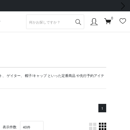
次の画像
0
S
ト
、
ゲイター
、
帽子/キャップ
といった定番商品 や
先行予約アイテ
1
表示件数