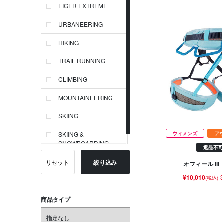
EIGER EXTREME
URBANEERING
HIKING
TRAIL RUNNING
CLIMBING
MOUNTAINEERING
SKIING
ウィメンズ
ア
SKIING &
SNOWBOARDING
返品不
リセット
絞り込み
オフィール II
¥10,010
(税込)
商品タイプ
指定なし