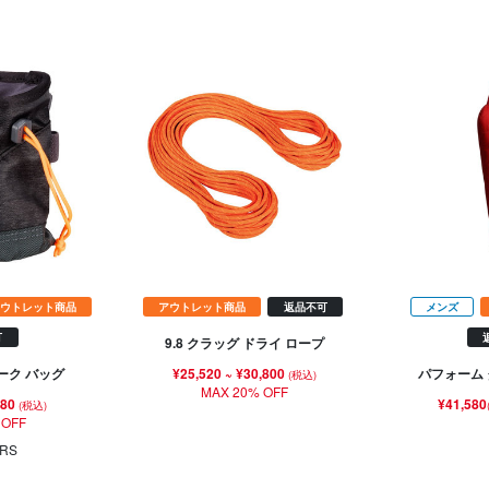
ウトレット商品
アウトレット商品
返品不可
メンズ
可
9.8 クラッグ ドライ ロープ
¥25,520
~
¥30,800
ーク バッグ
パフォーム 
(税込)
MAX 20% OFF
080
¥41,580
(税込)
 OFF
RS