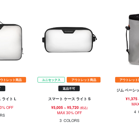
ウトレット商品
ユニセックス
アウトレット商品
アウトレット
可
返品不可
ジム ベーシ
¥1,375
 ライト L
スマート ケース ライト S
MAX
0% OFF
¥5,005
~
¥5,720
(税込)
4
MAX 30% OFF
RS
3
COLORS