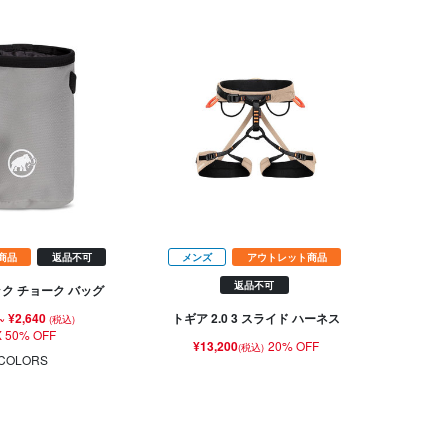
商品
返品不可
メンズ
アウトレット商品
返品不可
ック チョーク バッグ
~
¥2,640
トギア 2.0 3 スライド ハーネス
(税込)
 50% OFF
¥13,200
20% OFF
(税込)
COLORS