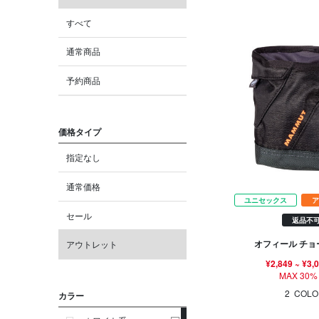
すべて
通常商品
予約商品
価格タイプ
指定なし
通常価格
ユニセックス
ア
セール
返品不
オフィール チョ
アウトレット
¥2,849
~
¥3,
MAX 30%
2
COLO
カラー