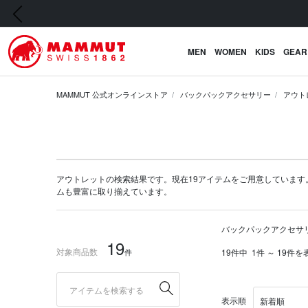
前の画像
MEN
WOMEN
KIDS
GEAR
MAMMUT 公式オンラインストア
バックパックアクセサリー
アウト
アウトレットの検索結果です。現在19アイテムをご用意しています。マムー
ム
も豊富に取り揃えています。
バックパックアクセサ
19
対象商品数
件
19件中
1件 ～ 19件を
表示順