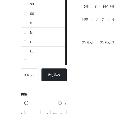
3S
19件中
1件 ～ 19件を
ゴールド系
SS
その他
財布
ポーチ
S
イニシャル
M
OTHERS
L
アパレル
|
アパレル
LL
-
リセット
絞り込み
価格
¥
¥