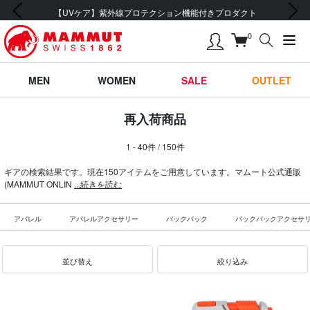
前の画像
次の画像
会員登録で【5,500円 (税込) 以上 送料無料】
0
MEN
WOMEN
SALE
OUTLET
再入荷商品
1 - 40件 / 150件
ギアの検索結果です。現在150アイテムをご用意しています。マムート公式通販
(MAMMUT ONLIN
...続きを読む
アパレル
アパレルアクセサリー
バックパック
バックパックアクセサ
並び替え
絞り込み