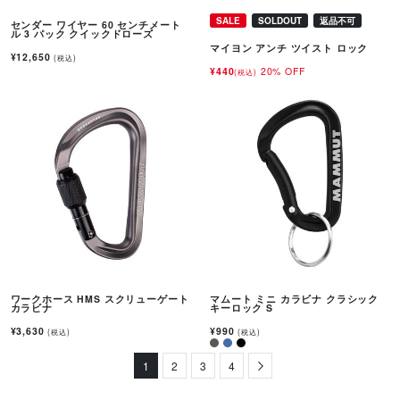
SALE
SOLDOUT
返品不可
センダー ワイヤー 60 センチメート
ル 3 パック クイックドローズ
マイヨン アンチ ツイスト ロック
¥12,650
(税込)
¥440
20% OFF
(税込)
ワークホース HMS スクリューゲート
マムート ミニ カラビナ クラシック
カラビナ
キーロック S
¥3,630
¥990
(税込)
(税込)
1
2
3
4
Next