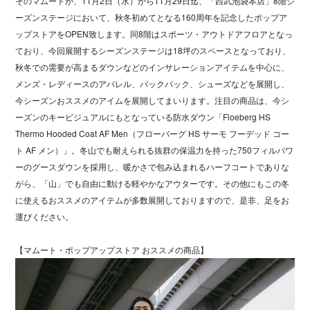
そのマムートが、11月2日（水）から11月29日迄、「西武池袋本店」8階シ
ーズンステージにおいて、秋冬初めてとなる160周年を記念したポップア
ップストアをOPEN致します。同8階はスポーツ・アウトドアフロアとなっ
ており、今回展開するシーズンステージは18坪のスペースとなっており、
秋冬での需要が高まるダウンなどのインサレーションアイテムを中心に、
メンズ・レディースのアパレル、バックパック、シューズなどを展開し、
今シーズンおススメのアイムを展開してまいります。注目の商品は、今シ
ーズンのキービジュアルにもとなっている防水ダウン「Floeberg HS
Thermo Hooded Coat AF Men（フローバーグ HS サーモ フーデッド コー
ト AF メン）」。冬山でも耐えられる抜群の保温力を持った750フィルパワ
ーのグースダウンを採用し、暖かさで包み込まれるハーフコートでありな
がら、「山」でも自由に動ける軽やかなアウターです。その他にもこの冬
に使えるおススメのアイテムが多数展開しておりますので、是非、足をお
運びください。
【マムート・ポップアップストア おススメの商品】