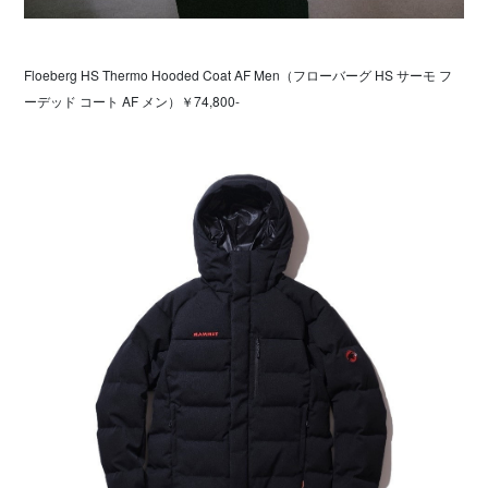
Floeberg HS Thermo Hooded Coat AF Men（フローバーグ HS サーモ フ
ーデッド コート AF メン）￥74,800-