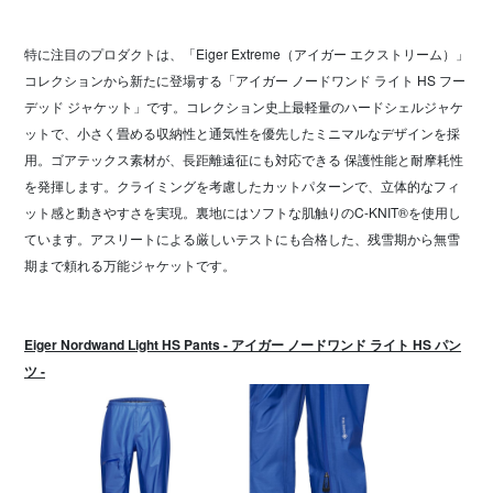
特に注目のプロダクトは、「Eiger Extreme（アイガー エクストリーム）」
コレクションから新たに登場する「アイガー ノードワンド ライト HS フー
デッド ジャケット」です。コレクション史上最軽量のハードシェルジャケ
ットで、小さく畳める収納性と通気性を優先したミニマルなデザインを採
用。ゴアテックス素材が、長距離遠征にも対応できる 保護性能と耐摩耗性
を発揮します。クライミングを考慮したカットパターンで、立体的なフィ
ット感と動きやすさを実現。裏地にはソフトな肌触りのC-KNIT®を使用し
ています。アスリートによる厳しいテストにも合格した、残雪期から無雪
期まで頼れる万能ジャケットです。
Eiger Nordwand Light HS Pants - アイガー ノードワンド ライト HS パン
ツ -