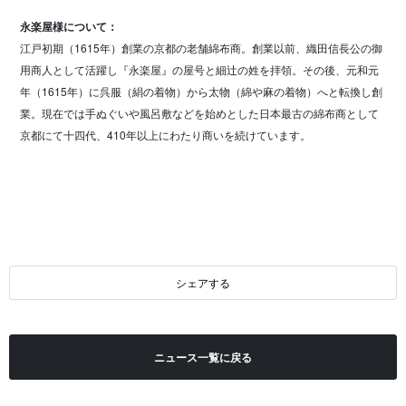
永楽屋様について：
江戸初期（1615年）創業の京都の老舗綿布商。創業以前、織田信長公の御
用商人として活躍し『永楽屋』の屋号と細辻の姓を拝領。その後、元和元
年（1615年）に呉服（絹の着物）から太物（綿や麻の着物）へと転換し創
業。現在では手ぬぐいや風呂敷などを始めとした日本最古の綿布商として
京都にて十四代、410年以上にわたり商いを続けています。
シェアする
ニュース一覧に戻る