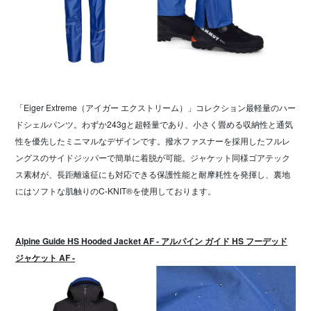
「Eiger Extreme（アイガー エクストリーム）」コレクション最軽量のハー
ドシェルパンツ。わずか243gと超軽量であり、小さく畳める収納性と通気
性を優先したミニマルなデザインです。撥水ファスナーを採用したフルレ
ングスのサイドジッパーで簡単に着脱が可能。ジャケット同様ゴアテック
ス素材が、長距離遠征にも対応できる保護性能と耐摩耗性を発揮し、裏地
にはソフトな肌触りのC-KNIT®を使用しております。
Alpine Guide HS Hooded Jacket AF - アルパイン ガイド HS フーデッド
ジャケット AF -