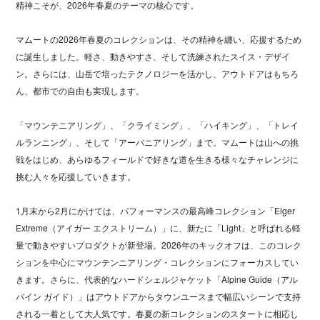
精神こそが、2026年春夏のテーマの核心です。
マムートの2026年春夏のコレクションは、その精神を纏い、応援するため
に誕生しました。軽さ、動きやすさ、そして洗練されたスイス・デザイ
ン。さらには、山岳で培ったテクノロジーを活かし、アウトドアはもちろ
ん、都市での自由も実現します。
「マウンテニアリング」、「クライミング」、「ハイキング」、「トレイ
ルランニング」、そして「アーバニアリング」まで。マムートは山への挑
戦をはじめ、あらゆるフィールドで好きな道を生きる様々なチャレンジに
挑む人々を応援していきます。
1月末から2月にかけては、パフォーマンスの最高峰コレクション「Eiger
Extreme（アイガー エクストリーム）」に、新たに「Light」と呼ばれる軽
量で動きやすいプロダクトが新登場。2026年のキックオフは、このコレク
ションを中心にマウンテンニアリング・コレクションにフォーカスしてい
きます。さらに、代表的なハードシェルジャケット「Alpine Guide（アル
パイン ガイド）」はアウトドアからタウンユースまで幅広いシーンで支持
される一着として大人気です。春夏の新コレクションのスタートに相応し