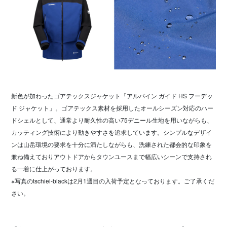
新色が加わったゴアテックスジャケット「アルパイン ガイド HS フーデッ
ド ジャケット」。ゴアテックス素材を採用したオールシーズン対応のハー
ドシェルとして、通常より耐久性の高い75デニール生地を用いながらも、
カッティング技術により動きやすさを追求しています。シンプルなデザイ
ンは山岳環境の要求を十分に満たしながらも、洗練された都会的な印象を
兼ね備えておりアウトドアからタウンユースまで幅広いシーンで支持され
る一着に仕上がっております。
※写真のtschiel-blackは2月1週目の入荷予定となっております。ご了承くだ
さい。