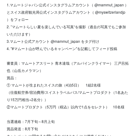
1.マムートジャパン公式インスタグラムアカウント（ @mammut_japan ）
とスイス政府観光局公式インスタグラムアカウント（ @myswitzerlandjp
）をフォロー
2. ”マムートらしい夏を楽しんでいる写真“を撮影（過去の写真でもご参加
いただけます）
3.マムート公式アカウント @mammut_japan をタグ付け
4. "#マムート山が呼んでいるキャンペーン"を記載してフィード投稿
審査員：マムートアスリート 青木達哉（アルパインクライマー） 三戸呂拓
也（山岳カメラマン）
賞品：
① マムートが生まれたスイスの旅（4泊5日） 1組2名様
（往復航空券/宿泊費用/スイストラベルパス/マムートプロダクト（1名あた
り15万円相当×2名分））
②マムートプロダクト（5万円（税込）以内で1点をセレクト） 10名様
当選連絡：7月下旬～8月上旬
賞品発送：8月下旬
キャンペーンに関するお問い合わせはこちらにご連絡ください：