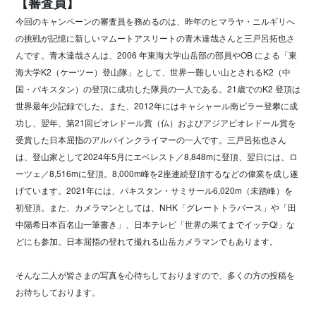
【審査員】
今回のキャンペーンの審査員を務めるのは、昨年のヒマラヤ・ニルギリへ
の挑戦が記憶に新しいマムートアスリートの青木達哉さんと三戸呂拓也さ
んです。青木達哉さんは、2006 年東海大学山岳部の部員やOB による「東
海大学K2（ケーツー）登山隊」として、世界一難しい山とされるK2（中
国・パキスタン）の登頂に成功した隊員の一人である。21歳でのK2 登頂は
世界最年少記録でした。また、2012年にはキャシャール南ピラー登攀に成
功し、翌年、第21回ピオレドール賞（仏）およびアジアピオレドール賞を
受賞した日本屈指のアルパインクライマーの一人です。三戸呂拓也さん
は、登山家として2024年5月にエベレスト／8,848mに登頂、翌日には、ロ
ーツェ／8,516mに登頂。8,000m峰を2座連続登頂するなどの偉業を成し遂
げています。2021年には、パキスタン・サミサール6,020m（未踏峰）を
初登頂。また、カメラマンとしては、NHK「グレートトラバース」や「田
中陽希日本百名山一筆書き」、日本テレビ「世界の果てまでイッテQ!」な
どにも参加。日本屈指の登れて撮れる山岳カメラマンでもあります。
そんな二人が皆さまの写真を心待ちしておりますので、多くの方の投稿を
お待ちしております。