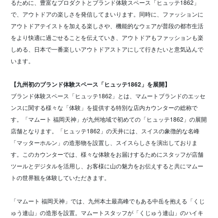
るために、豊富なプロダクトとブランド体験スペース「ヒュッテ1862」
で、アウトドアの楽しさを発信してまいります。同時に、ファッションに
アウトドアテイストを加える楽しさや、機能的なウェアが普段の都市生活
をより快適に過ごせることを伝えていき、アウトドアもファッションも楽
しめる、日本で一番楽しいアウトドアストアにして行きたいと意気込んで
います。
【九州初のブランド体験スペース「ヒュッテ1862」を展開】
ブランド体験スペース「ヒュッテ1862」とは、マムートブランドのエッセ
ンスに関する様々な「体験」を提供する特別な店内カウンターの総称で
す。「マムート 福岡天神」が九州地域で初めての「ヒュッテ1862」の展開
店舗となります。「ヒュッテ1862」の天井には、スイスの象徴的な名峰
「マッターホルン」の造形物を設置し、スイスらしさを演出しておりま
す。このカウンターでは、様々な体験をお届けするためにスタッフが店舗
ツールとデジタルを活用し、お客様に山の魅力をお伝えすると共にマムー
トの世界観を体験していただきます。
「マムート 福岡天神」では、九州本土最高峰でもある中岳を抱える「くじ
ゅう連山」の造形を設置。マムートスタッフが「くじゅう連山」のハイキ