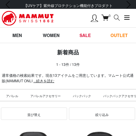
前の画像
次の画像
【UVケア】紫外線プロテクション機能付きプロダクト
0
MEN
WOMEN
SALE
OUTLET
新着商品
1 - 13件 / 13件
通常価格の検索結果です。現在13アイテムをご用意しています。マムート公式通
販(MAMMUT ONLI
...続きを読む
アパレル
アパレルアクセサリー
バックパック
バックパックアクセサ
並び替え
絞り込み