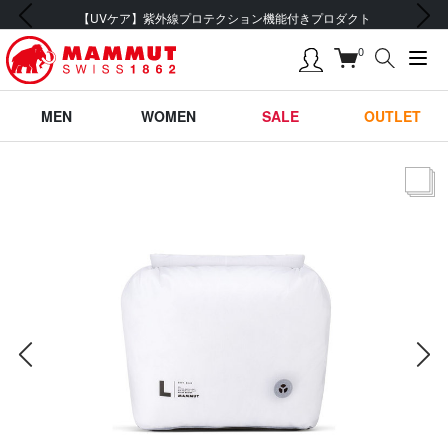
前の画像
次の画像
【UVケア】紫外線プロテクション機能付きプロダクト
0
MEN
WOMEN
SALE
OUTLET
サムネー
前の画像
次の