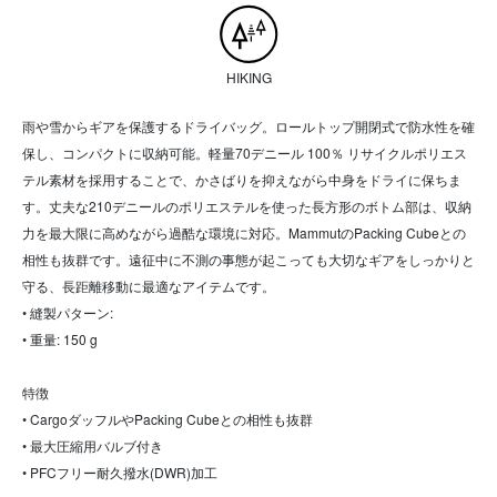
HIKING
雨や雪からギアを保護するドライバッグ。ロールトップ開閉式で防水性を確
保し、コンパクトに収納可能。軽量70デニール 100％ リサイクルポリエス
テル素材を採用することで、かさばりを抑えながら中身をドライに保ちま
す。丈夫な210デニールのポリエステルを使った長方形のボトム部は、収納
力を最大限に高めながら過酷な環境に対応。MammutのPacking Cubeとの
相性も抜群です。遠征中に不測の事態が起こっても大切なギアをしっかりと
守る、長距離移動に最適なアイテムです。
• 縫製パターン:
• 重量: 150 g
特徴
• CargoダッフルやPacking Cubeとの相性も抜群
• 最大圧縮用バルブ付き
• PFCフリー耐久撥水(DWR)加工