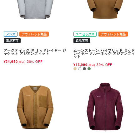
メンズ
アウトレット商品
ユニセックス
アウトレット商品
返品不可
返品不可
アークティック IV ミッドレイヤー ジ
ムーンストーン ハイブリッド ミッド
ャケット アジアンフィット
レイヤー クルーネック アジアンフィ
ット
¥24,640
20% OFF
(税込)
¥13,090
30% OFF
(税込)