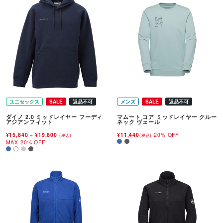
ユニセックス
SALE
返品不可
メンズ
SALE
返品不可
ダイノ 2.0 ミッドレイヤー フーディ
マムート コア ミッドレイヤー クルー
アジアンフィット
ネック ヴェール
¥15,840
~
¥19,800
¥11,440
20% OFF
(税込)
(税込)
MAX 20% OFF