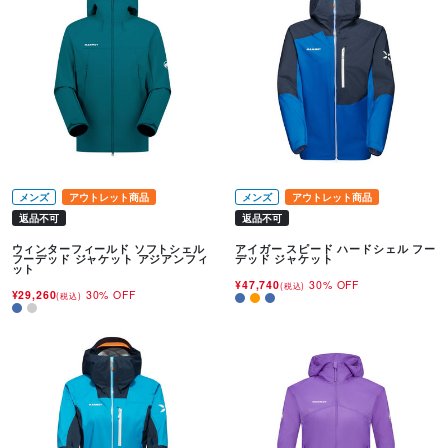
メンズ
アウトレット商品
メンズ
アウトレット商品
返品不可
返品不可
ウィンターフィールド ソフトシェル
アイガー スピード ハードシェル フー
フーデッド ジャケット アジアンフィ
デッド ジャケット
ット
¥47,740
30% OFF
(税込)
¥29,260
30% OFF
(税込)