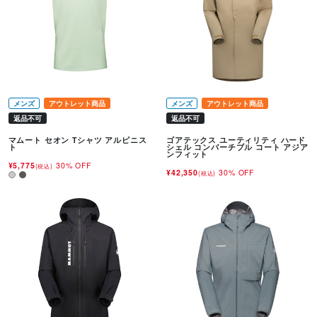
メンズ
アウトレット商品
メンズ
アウトレット商品
返品不可
返品不可
マムート セオン Tシャツ アルピニス
ゴアテックス ユーティリティ ハード
ト
シェル コンバーチブル コート アジア
ンフィット
¥5,775
30% OFF
(税込)
¥42,350
30% OFF
(税込)