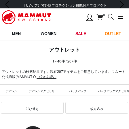
前の画像
次の画像
会員登録で【5,500円 (税込) 以上 送料無料】
0
MEN
WOMEN
SALE
OUTLET
アウトレット
1 - 40件 / 207件
アウトレットの検索結果です。現在207アイテムをご用意しています。マムート
公式通販(MAMMUT O
...続きを読む
アパレル
アパレルアクセサリー
バックパック
バックパックアクセサ
並び替え
絞り込み