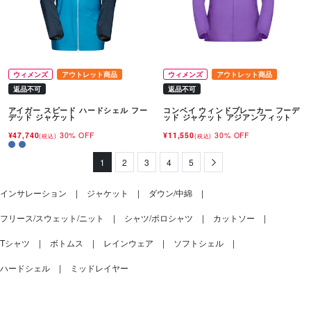
ウィメンズ
アウトレット商品
ウィメンズ
アウトレット商品
返品不可
返品不可
アイガー スピード ハードシェル フー
コンベイ ウィンドブレーカー フーデ
デッド ジャケット
ッド ジャケット アジアンフィット
¥47,740
30% OFF
¥11,550
30% OFF
(税込)
(税込)
1
2
3
4
5
Next
インサレーション
ジャケット
ダウン/中綿
フリース/スウェット/ニット
シャツ/ポロシャツ
カットソー
Tシャツ
ボトムス
レインウェア
ソフトシェル
ハードシェル
ミッドレイヤー