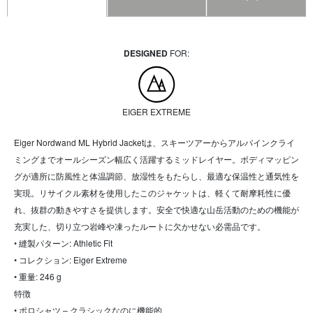
DESIGNED
FOR:
EIGER EXTREME
Eiger Nordwand ML Hybrid Jacketは、スキーツアーからアルパインクライ
ミングまでオールシーズン幅広く活躍するミッドレイヤー。ボディマッピン
グが適所に防風性と体温調節、放湿性をもたらし、最適な保温性と通気性を
実現。リサイクル素材を使用したこのジャケットは、軽くて耐摩耗性に優
れ、抜群の動きやすさを提供します。安全で快適な山岳活動のための機能が
充実した、切り立つ岩峰や凍ったルートに欠かせない必需品です。
• 縫製パターン: Athletic Fit
• コレクション: Eiger Extreme
• 重量: 246 g
特徴
• ポロシャツ – クラシックなのに機能的