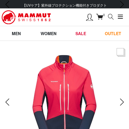
前の画像
次の画像
【UVケア】紫外線プロテクション機能付きプロダクト
0
MEN
WOMEN
SALE
OUTLET
サムネー
前の画像
次の