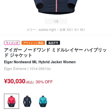
1
/3
カラー：azalea-night
/
在庫
XS:☓
S:☓
M:☓
ウィメンズ
アウトレット商品
返品不可
アイガー ノードワンド ミドルレイヤー ハイブリッ
ド ジャケット
Eiger Nordwand ML Hybrid Jacket Women
Eiger Extreme | 1014-05610o
¥30,030
30% OFF
(税込)