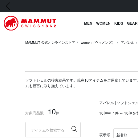
前の画像
MEN
WOMEN
KIDS
GEAR
MAMMUT 公式オンラインストア
women（ウィメンズ）
アパレル
ソフトシェルの検索結果です。現在10アイテムをご用意しています。マムー
ム
も豊富に取り揃えています。
アパレル | ソフトシェ
10
対象商品数
件
10件中
1件 ～ 10件を
表示順