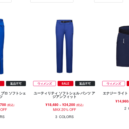
E
返品不可
ウィメンズ
SALE
返品不可
ウィメンズ
 プロ ソフトシェ
ユーティリティ ソフトシェル パンツ ア
エナジー ライト
ツ
ジアンフィット
¥14,960
,700
¥18,480
~
¥24,200
(税込)
(税込)
2
 OFF
MAX 20% OFF
RS
3
COLORS