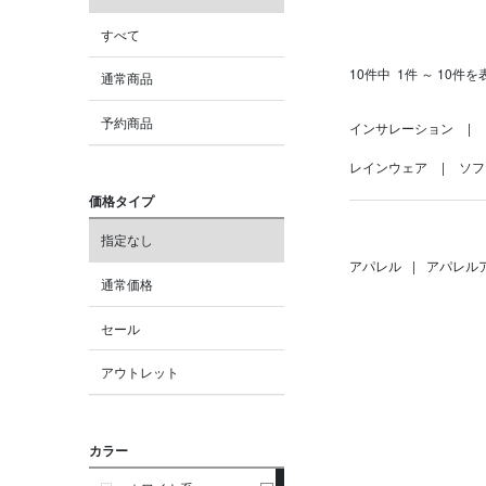
すべて
10件中
1件 ～ 10件を
通常商品
予約商品
インサレーション
レインウェア
ソフ
価格タイプ
指定なし
アパレル
|
アパレル
通常価格
セール
アウトレット
カラー