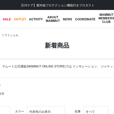
【UVケア】紫外線プロテクション機能付きプロダクト
MAMMUT
ABOUT
MEMBER
SALE
OUTLET
ACTIVITY
NEWS
COORDINATE
MAMMUT
CLUB
ソフトシェル
新着商品
ト公式通販(MAMMUT ONLINE STORE)では
インサレーション
、
ジャケッ
ル
表示
カラー
在庫