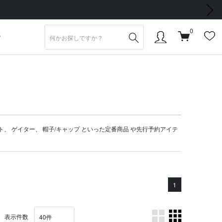
次の画像
0
S
ト
、
ゲイター
、
帽子/キャップ
といった定番商品 や
先行予約アイテ
1
表示件数