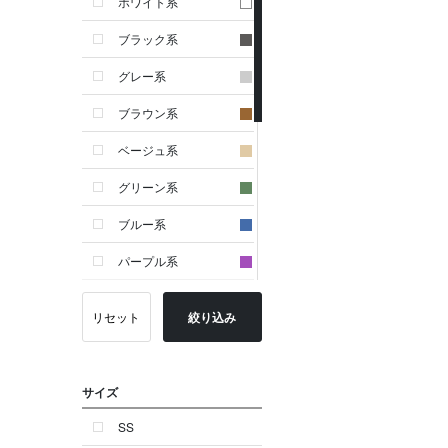
ホワイト系
ブラック系
グレー系
ブラウン系
ベージュ系
グリーン系
ブルー系
パープル系
イエロー系
リセット
絞り込み
ピンク系
レッド系
サイズ
オレンジ系
SS
シルバー系