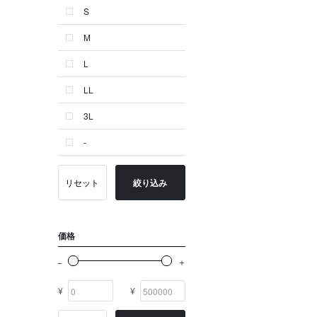
S
ゴールド系
M
その他
L
イニシャル
LL
OTHERS
3L
-
リセット
絞り込み
価格
¥
¥