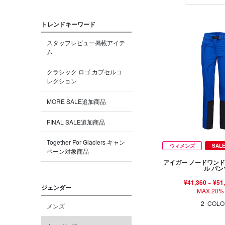
トレンドキーワード
スタッフレビュー掲載アイテ
ム
クラシック ロゴ カプセルコ
レクション
MORE SALE追加商品
FINAL SALE追加商品
Together For Glaciers キャン
ウィメンズ
SAL
ペーン対象商品
アイガー ノードワンド
ル パン
¥41,360
~
¥51
ジェンダー
MAX 20%
2
COLO
メンズ